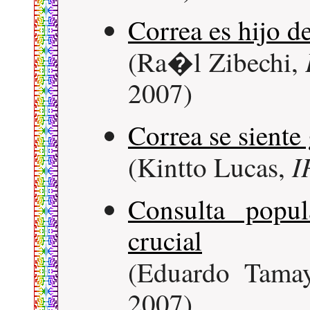
Correa es hijo d
(Ra�l Zibechi,
2007)
Correa se siente
I
(Kintto Lucas,
Consulta popu
crucial
(Eduardo Tama
2007)