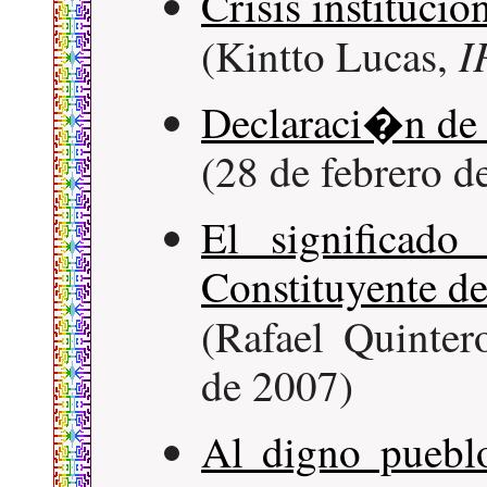
Crisis instituci
I
(Kintto Lucas,
Declaraci�n de 
(28 de febrero d
El significado
Constituyente d
(Rafael Quinter
de 2007)
Al digno puebl