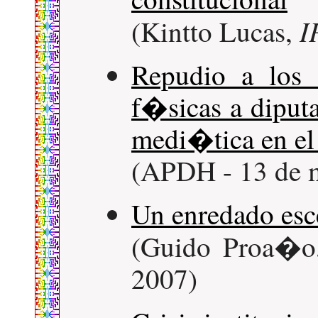
I
(Kintto Lucas,
Repudio a los 
f�sicas a diput
medi�tica en e
(APDH - 13 de 
Un enredado esc
(Guido Proa�
2007)