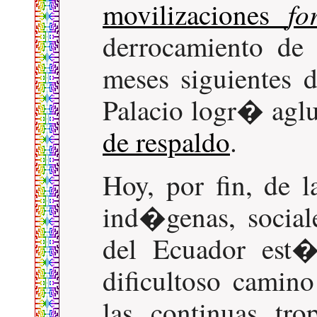
fo
movilizaciones
derrocamiento de
meses siguientes d
Palacio logr� agl
de respaldo
.
Hoy, por fin, de 
ind�genas, social
del Ecuador est�
dificultoso camino
las continuas tro