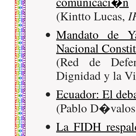
comunicaci�n
I
(Kintto Lucas,
Mandato de Ya
Nacional Consti
(Red de Defen
Dignidad y la V
Ecuador: El deb
(Pablo D�valos
La FIDH respald