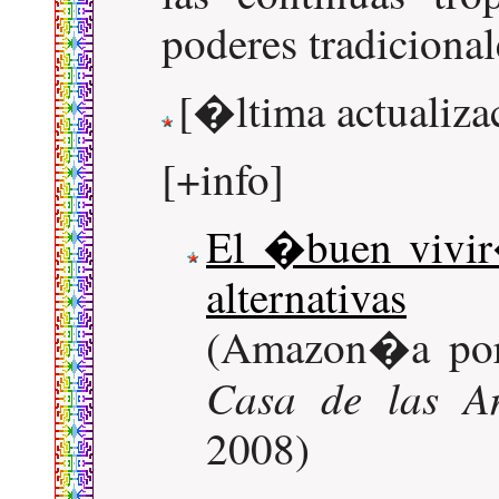
poderes tradicional
[�ltima actualiza
[+info]
El �buen vivir
alternativas
(Amazon�a por 
Casa de las A
2008)