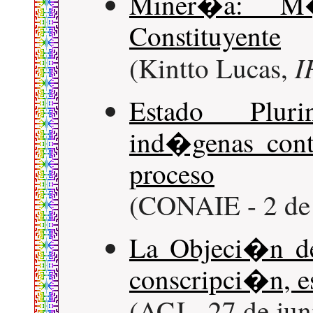
Miner�a: M�
Constituyente
I
(Kintto Lucas,
Estado Pluri
ind�genas cont
proceso
(CONAIE - 2 de 
La Objeci�n de 
conscripci�n, es
(ACJ - 27 de jun