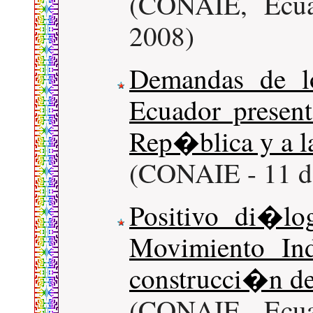
(CONAIE, Ecua
2008)
Demandas de l
Ecuador present
Rep�blica y a l
(CONAIE - 11 d
Positivo di�lo
Movimiento In
construcci�n de
(CONAIE, Ecua