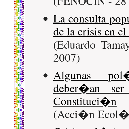
(FENOCIN - 28 
La consulta popu
de la crisis en e
(Eduardo Tama
2007)
Algunas pol�
deber�an ser
Constituci�n
(Acci�n Ecol�g