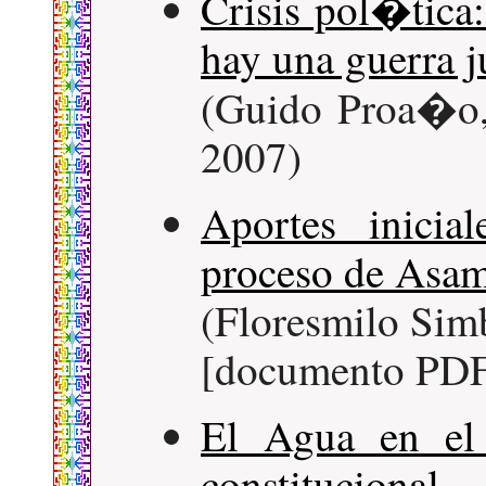
Crisis pol�tica:
hay una guerra j
(Guido Proa�o
2007)
Aportes inicia
proceso de Asam
(Floresmilo Si
[documento PDF
El Agua en el
constitucional