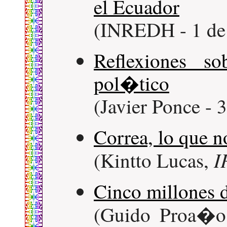
el Ecuador
(INREDH - 1 de
Reflexiones so
pol�tico
(Javier Ponce - 
Correa, lo que n
I
(Kintto Lucas,
Cinco millones d
(Guido Proa�