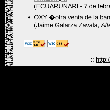
(ECUARUNARI - 7 de febre
OXY �otra venta de la ba
(Jaime Galarza Zavala,
Al
::
http: