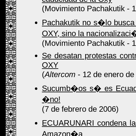
(Movimiento Pachakutik - 
Pachakutik no s�lo busca l
OXY, sino la nacionalizaci
(Movimiento Pachakutik - 1
Se desatan protestas contr
OXY
(
Altercom
- 12 de enero de
Sucumb�os s� es Ecuador
�no!
(7 de febrero de 2006)
ECUARUNARI condena la re
Amazon�a