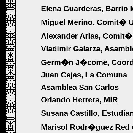
Elena Guarderas, Barri
Miguel Merino, Comit� Un
Alexander Arias, Comit
Vladimir Galarza, Asamb
Germ�n J�come, Coor
Juan Cajas, La Comuna
Asamblea San Carlos
Orlando Herrera, MIR
Susana Castillo, Estudia
Marisol Rodr�guez Red 