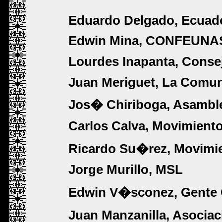
Eduardo Delgado, Ecuad
Edwin Mina, CONFEUN
Lourdes Inapanta, Consej
Juan Meriguet, La Comu
Jos� Chiriboga, Asamblea
Carlos Calva, Movimiento
Ricardo Su�rez, Movimie
Jorge Murillo, MSL
Edwin V�sconez, Gent
Juan Manzanilla, Asoci