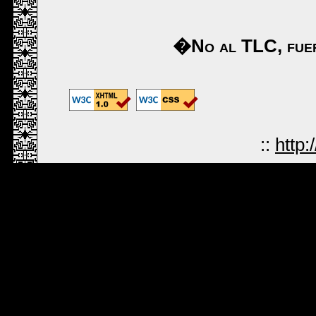
�No al TLC, fuer
::
http: