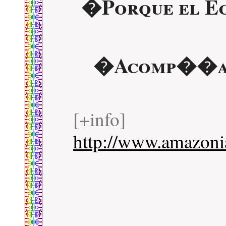
�Porque el Ec
�Acomp��an
[+info]
http://www.amazonia