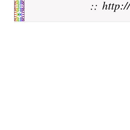
::
http: