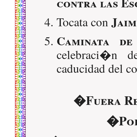
contra las Es
Jaim
Tocata con
Caminata de
celebraci�n d
caducidad del co
�Fuera Re
�Por