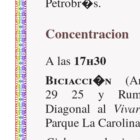
Petrobr�s.
Concentracion
17h30
A las
Biciacci�n
(Am
29 25 y Rumi
Viva
Diagonal al
Parque La Carolina