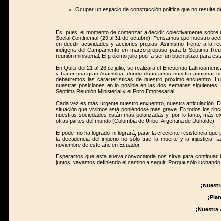
Ocupar un espacio de construcción política que no resulte de
Es, pues, el momento de comenzar a decidir colectivamente sobre nue
Social Continental (29 al 31 de octubre). Pensamos que nuestro acc
en decidir actividades y acciones propias. Asimismo, frente a la r
indígena del Campamento en marzo propuso para la Séptima Reunión 
reunión ministerial. El próximo julio podría ser un buen plazo para es
En Quito del 21 al 26 de julio, se realizará el Encuentro Latinoamer
y hacer una gran Asamblea, donde discutamos nuestro accionar en
debatiremos las características de nuestro próximo encuentro. L
nuestras posiciones en lo posible en las dos semanas siguientes
Séptima Reunión Ministerial y el Foro Empresarial.
Cada vez es más urgente nuestro encuentro, nuestra articulación. De
situación que vivimos está poniéndose más grave. En todos los rinco
nuestras sociedades están más polarizadas y, por lo tanto, más ex
otras partes del mundo (Colombia de Uribe, Argentina de Duhalde)
El poder no ha logrado, ni logrará, parar la creciente resistencia q
la decadencia del imperio no sólo trae la muerte y la injusticia,
noviembre de este año en Ecuador.
Esperamos que esta nueva convocatoria nos sirva para continuar la 
juntos, vayamos definiendo el camino a seguir. Porque sólo luchand
¡Nuestr
¡Pla
¡Nuestra 