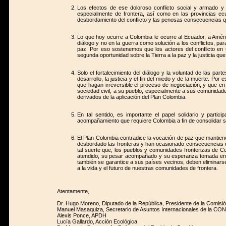
Los efectos de ese doloroso conflicto social y armado y
especialmente de frontera, así como en las provincias ecu
desbordamiento del conflicto y las penosas consecuencias q
Lo que hoy ocurre a Colombia le ocurre al Ecuador, a Améri
diálogo y no en la guerra como solución a los conflictos, p
paz. Por eso sostenemos que los actores del conflicto en
segunda oportunidad sobre la Tierra a la paz y la justicia q
Solo el fortalecimiento del diálogo y la voluntad de las pa
desarrollo, la justicia y el fin del miedo y de la muerte. 
que hagan irreversible el proceso de negociación, y que en 
sociedad civil, a su pueblo, especialmente a sus comunidade
derivados de la aplicación del Plan Colombia.
En tal sentido, es importante el papel solidario y parti
acompañamiento que requiere Colombia a fin de consolidar s
El Plan Colombia contradice la vocación de paz que mantie
desbordado las fronteras y han ocasionado consecuencias d
tal suerte que, los pueblos y comunidades fronterizas de
atendido, su pesar acompañado y su esperanza tomada en c
también se garantice a sus países vecinos, deben eliminarse
a la vida y el futuro de nuestras comunidades de frontera.
Atentamente,
Dr. Hugo Moreno, Diputado de la República, Presidente de la Comisió
Manuel Masaquiza, Secretario de Asuntos Internacionales de la CO
Alexis Ponce, APDH
Lucía Gallardo, Acción Ecológica