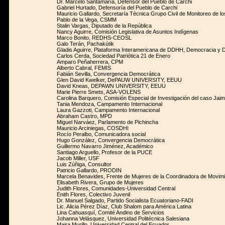
Dr. Marcelo Santamaría, Defensor del Pueblo de Carchi
Gabriel Hurtado, Defensoría del Pueblo de Carchi
Mauricio Gallardo, Secretaría Técnica Grupo Civil de Monitoreo de l
Pablo de la Vega, CSMM
Stalin Vargas, Diputado de la República
Nancy Aguirre, Comisión Legislativa de Asuntos Indígenas
Marco Bonito, REDHS-CEOSL
Galo Terán, Pachakútik
Gladis Aguirre, Plataforma Interamericana de DDHH, Democracia y D
Carlos Cerda, Sociedad Patriótica 21 de Enero
Amparo Peñaherrera, CPM
Alberto Cabral, FEMIS
Fabián Sevilla, Convergencia Democrática
Glen David Kwelker, DePAUW UNIVERSITY, EEUU
David Kneas, DEPAWN UNIVERSITY, EEUU
Marie Pierre Smets, ASA-VOLENS
Carolina Barquero, Comisión Especial de Investigación del caso Jai
Tania Mendoza, Campamento Internacional
Laura Gazzoti, Campamento Internacional
Abraham Castro, MPD
Miguel Narváez, Parlamento de Pichincha
Mauricio Arciniegas, COSDHI
Rocío Peralbo, Comunicadora social
Hugo González, Convergencia Democrática
Guillermo Navarro Jiménez, Académico
Santiago Arguello, Profesor de la PUCE
Jacob Miller, USF
Luis Zúñiga, Consultor
Patricio Gallardo, PRODIN
Marcela Benavides, Frente de Mujeres de la Coordinadora de Movimi
Elisabeth Rivera, Grupo de Mujeres
Judith Flores, Comunidades-Universidad Central
Enith Flores, Colectivo Juvenil
Dr. Manuel Salgado, Partido Socialista Ecuatoriano-FADI
Lic. Alicia Pérez Díaz, Club Shalom para América Latina
Lina Cahuasquí, Comité Andino de Servicios
Johanna Velásquez, Universidad Politécnica Salesiana
Maira Murillo, Universidad Central del Ecuador