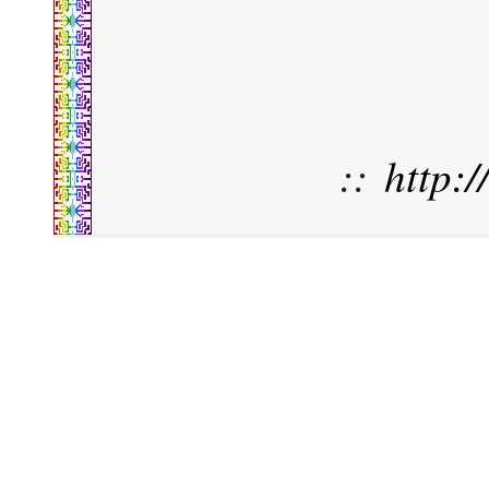
::
http: