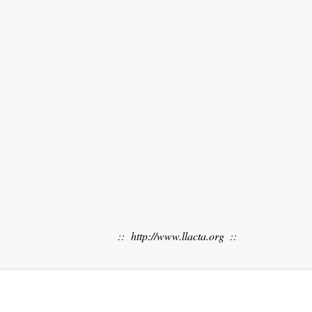
::
http://www.llacta.org
::