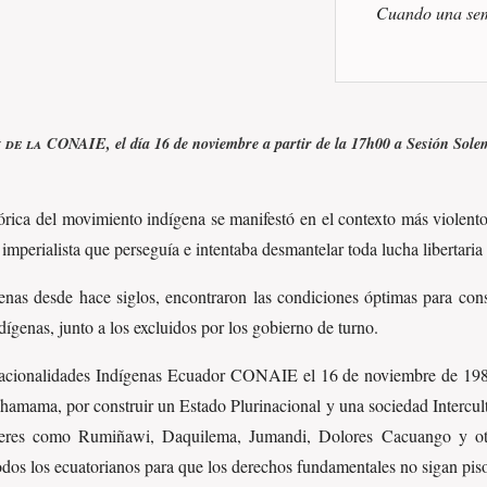
Cuando una sem
n de la CONAIE
, el día 16 de noviembre a partir de la 17h00 a Sesión Sol
tórica del movimiento indígena se manifestó en el contexto más violen
imperialista que perseguía e intentaba desmantelar toda lucha libertaria 
nas desde hace siglos, encontraron las condiciones óptimas para con
ígenas, junto a los excluidos por los gobierno de turno.
ionalidades Indígenas Ecuador CONAIE el 16 de noviembre de 1986, c
achamama, por construir un Estado Plurinacional y una sociedad Intercul
íderes como Rumiñawi, Daquilema, Jumandi, Dolores Cacuango y ot
odos los ecuatorianos para que los derechos fundamentales no sigan pis