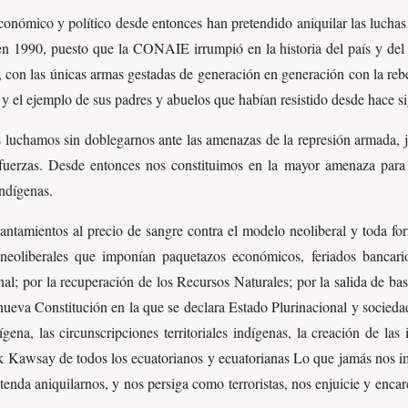
onómico y político desde entonces han pretendido aniquilar las luchas
en 1990, puesto que la CONAIE irrumpió en la historia del país y del
o, con las únicas armas gestadas de generación en generación con la reb
y el ejemplo de sus padres y abuelos que habían resistido desde hace si
luchamos sin doblegarnos ante las amenazas de la represión armada, ju
 fuerzas. Desde entonces nos constituimos en la mayor amenaza para 
indígenas.
ntamientos al precio de sangre contra el modelo neoliberal y toda for
s neoliberales que imponían paquetazos económicos, feriados ban
l; por la recuperación de los Recursos Naturales; por la salida de ba
va Constitución en la que se declara Estado Plurinacional y sociedad 
dígena, las circunscripciones territoriales indígenas, la creación de la
 Kawsay de todos los ecuatorianos y ecuatorianas Lo que jamás nos i
tenda aniquilarnos, y nos persiga como terroristas, nos enjuicie y encarc