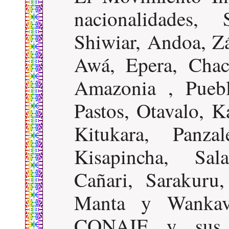
nacionalidades,
Shiwiar, Andoa, Zá
Awá, Epera, Chac
Amazonia , Puebl
Pastos, Otavalo, K
Kitukara, Panza
Kisapincha, Sal
Cañari, Sarakuru
Manta y Wankavi
CONAIE y sus or