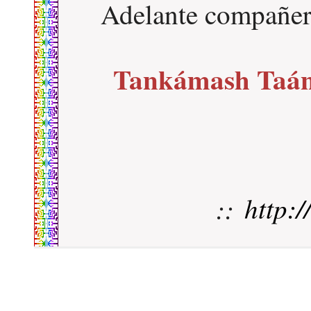
Adelante compañer
Tankámash Taán
::
http: