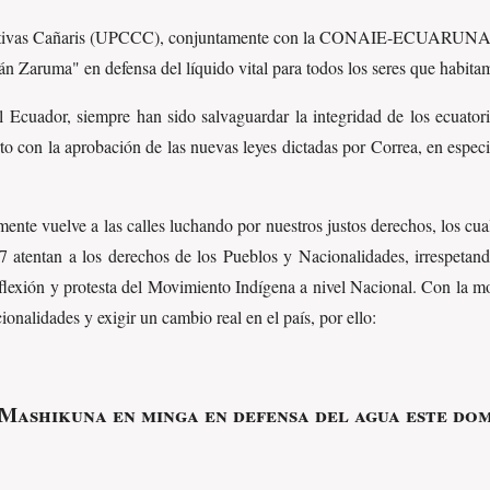
ativas Cañaris (UPCCC), conjuntamente con la CONAIE-ECUARUNARI
n Zaruma" en defensa del líquido vital para todos los seres que habi
 Ecuador, siempre han sido salvaguardar la integridad de los ecuato
rto con la aprobación de las nuevas leyes dictadas por Correa, en espec
e vuelve a las calles luchando por nuestros justos derechos, los cual
97 atentan a los derechos de los Pueblos y Nacionalidades, irrespetan
flexión y protesta del Movimiento Indígena a nivel Nacional. Con la m
onalidades y exigir un cambio real en el país, por ello:
Mashikuna en minga en defensa del agua este dom