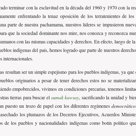
do terminar con la esclavitud en la década del 1960 y 1970 con la recu
amente enfrentando la tenaz oposición de los terratenientes de los 
 una parte de nuestra pachamama, nuestros líderes se impusieron nuev
para que la sociedad dominante nos mire, nos conozca y reconozca nuest
manos con las mismas capacidades y derechos. En efecto, luego de la r
blos indígenas del país, hemos logrado que parte de nuestros derechos
os internacionales.
tas resultan ser un simple espejismo para los pueblos indígenas, ya que
pueblos originarios a pesar de tener derechos estos no se materializ
s siendo empobrecidos, vivimos en condiciones precarias, tenemos limi
stras tierras para buscar el
sumak kawsay
, sacrificando la unidad y bi
an puesto un trozo de papel con los diferentes regímenes
democrático
asechado los plumazos de los Decretos Ejecutivos, Acuerdos Ministeria
s de los pueblos y nacionalidades indígenas como botín político que