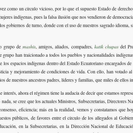
 vez como un círculo vicioso, por lo que el supuesto Estado de derecho,
ujeres indígenas, pues la falsa ilusión que nos vendieron de democracia
los gobiernos de turno, donde con el uso de nuestros sagrado idioma, s
ño grupo de
mashis
, amigos, aliados, compadres,
katik chupas
del Pre
 grupo han traicionado a todos los pueblos y nacionalidades indígenas 
de los espacios indígenas dentro del Estado Ecuatoriano encargados de m
ticia y mejoramiento de condiciones de vida. Con ello, han votado al 
ños de nuestros ancestros padres, líderes y familias, que miles de ellos i
e interés, ahora el régimen tiene la audacia de decir que estamos repre
nada, se cree que los actuales Ministros, Subsecretarias, Directores Na
 consenso, eficiencia; más en la realidad, vemos y constatamos que hoy
puestos públicos, de favores entre el círculo de los allegados al Gob
ducación, en la Subsecretarias, en la Dirección Nacional de Educaci