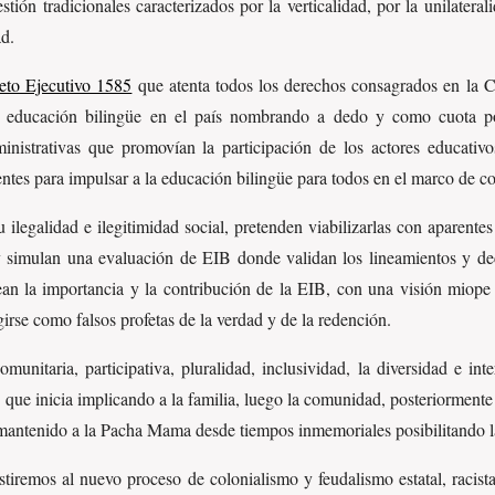
tión tradicionales caracterizados por la verticalidad, por la unilaterali
ad.
eto Ejecutivo 1585
que atenta todos los derechos consagrados en la Co
de educación bilingüe en el país nombrando a dedo y como cuota po
inistrativas que promovían la participación de los actores educativos
tes para impulsar a la educación bilingüe para todos en el marco de co
u ilegalidad e ilegitimidad social, pretenden viabilizarlas con aparen
 simulan una evaluación de EIB donde validan los lineamientos y deci
sean la importancia y la contribución de la EIB, con una visión miope
girse como falsos profetas de la verdad y de la redención.
munitaria, participativa, pluralidad, inclusividad, la diversidad e in
 que inicia implicando a la familia, luego la comunidad, posteriormente a
mantenido a la Pacha Mama desde tiempos inmemoriales posibilitando la 
stiremos al nuevo proceso de colonialismo y feudalismo estatal, racista