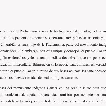
as de nuestra Pachamama como: la hortiga, wantuk, marku, poleo, a
ayuda a las personas reorientar sus pensamientos y buscar armonía y 
él también es runa, hijo de la Pachamama, parte del movimiento indí
cionalidades. Sin embargo, con esta limpia y consejos, el pueblo Caña
 legítimos derechos, y de manera inmediata devuelva lo que nos pertenec
ucación Intercultural Bilingüe en el Ecuador, para construir un verdade
ario el pueblo Cañari a través de sus bases aplicará las sanciones co
ficaremos nuevas medidas de hecho progresivamente.
ases del movimiento indígena Cañari, es una señal e inicio para que
dad, conformidad, apatía, inoperancia, sumisión por no defender nu
sta medida se tomará para que toda la dirigencia nacional como 