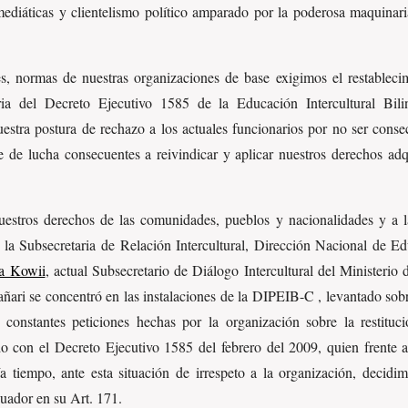
mediáticas y clientelismo político amparado por la poderosa maquinari
es, normas de nuestras organizaciones de base exigimos el restableci
ria del Decreto Ejecutivo 1585 de la Educación Intercultural Bili
estra postura de rechazo a los actuales funcionarios por no ser conse
de lucha consecuentes a reivindicar y aplicar nuestros derechos adq
nuestros derechos de las comunidades, pueblos y nacionalidades y a 
 la Subsecretaria de Relación Intercultural, Dirección Nacional de Ed
ma Kowii
, actual Subsecretario de Diálogo Intercultural del Ministeri
Cañari se concentró en las instalaciones de la DIPEIB-C , levantado so
constantes peticiones hechas por la organización sobre la restituc
ado con el Decreto Ejecutivo 1585 del febrero del 2009, quien frente 
 tiempo, ante esta situación de irrespeto a la organización, decidimo
cuador en su Art. 171.