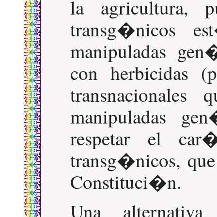
la agricultura,
transg�nicos es
manipuladas gen�
con herbicidas (
transnacionales 
manipuladas gen
respetar el ca
transg�nicos, que
Constituci�n.
Una alternativ