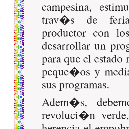
campesina, estim
trav�s de feria
productor con lo
desarrollar un pr
para que el estado 
peque�os y media
sus programas.
Adem�s, debemo
revoluci�n verde
herencia el empobr