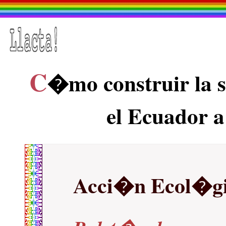
C
�mo construir la 
el Ecuador a
Acci�n Ecol�g