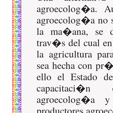
agroecolog�a. A
agroecolog�a no s
la ma�ana, se d
trav�s del cual en
la agricultura pa
sea hecha con pr�
ello el Estado d
capacitaci�n
agroecolog�a y
productores agroe