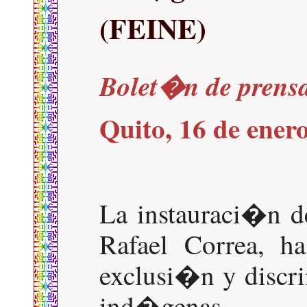
(FEINE)
Bolet�n de prens
Quito, 16 de ener
La instauraci�n d
Rafael Correa, h
exclusi�n y discr
ind�genas.