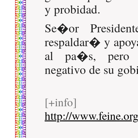
y probidad.
Se�or President
respaldar� y apoy
al pa�s, pero
negativo de su gob
[+info]
http://www.feine.org