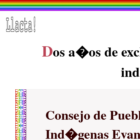
D
os a�os de exc
in
Consejo de Pueb
Ind�genas Evan