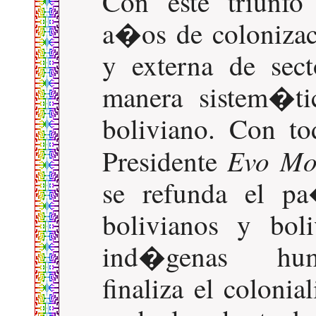
Con este triunfo
a�os de coloniza
y externa de sec
manera sistem�ti
boliviano. Con t
Evo Mo
Presidente
se refunda el pa
bolivianos y bol
ind�genas humi
finaliza el coloni