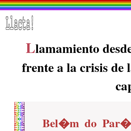
L
lamamiento desde
frente a la crisis de
cap
Bel�m do Par� (