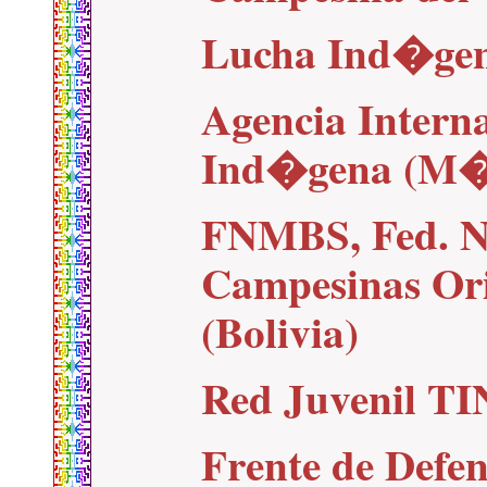
Lucha Ind�ge
Agencia Intern
Ind�gena (M�
FNMBS, Fed. N
Campesinas Ori
(Bolivia)
Red Juvenil T
Frente de Defe