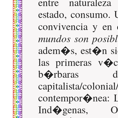
entre naturaleza
estado, consumo. 
convivencia y en 
mundos son posibl
adem�s, est�n si
las primeras v�
b�rbaras 
capitalista/
contempor�nea: L
Ind�genas, Ori