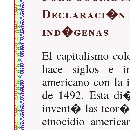
Declaraci�n 
ind�genas
El capitalismo co
hace siglos e i
americano con la 
de 1492. Esta di�
invent� las teor
etnocidio america