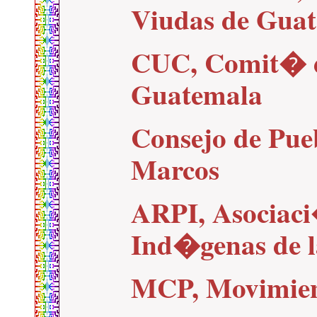
Viudas de Gua
CUC, Comit� d
Guatemala
Consejo de Pue
Marcos
ARPI, Asociaci
Ind�genas de l
MCP, Movimien