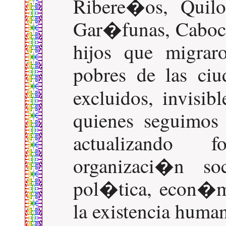
Ribere�os, Quilo
Gar�funas, Caboclo
hijos que migraro
pobres de las ci
excluidos, invisib
quienes seguimos r
actualizando f
organizaci�n soc
pol�tica, econ�mic
la existencia huma