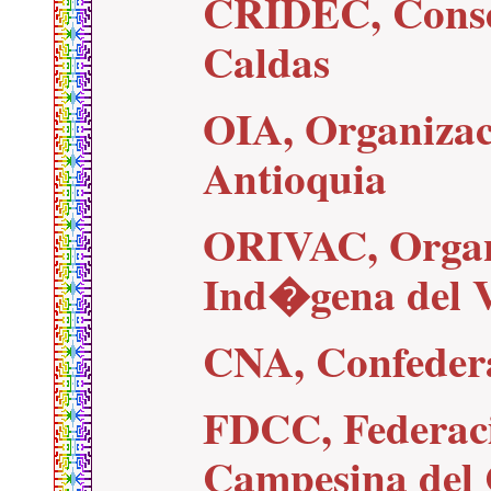
CRIDEC, Consej
Caldas
OIA, Organiza
Antioquia
ORIVAC, Organ
Ind�gena del V
CNA, Confeder
FDCC, Federac
Campesina del