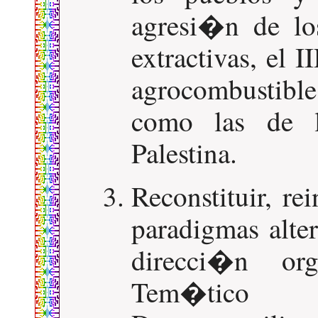
agresi�n de los
extractivas, el
agrocombustibles
como las de 
Palestina.
Reconstituir, rei
paradigmas alter
direcci�n or
Tem�tico so