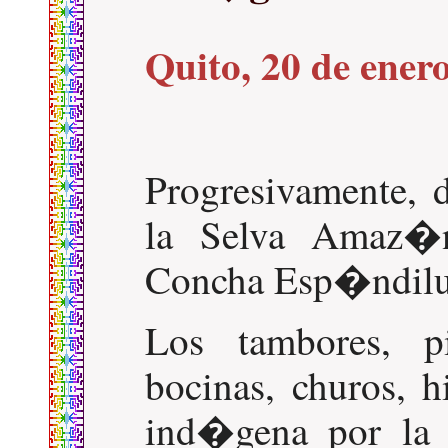
Quito, 20 de ener
Progresivamente,
la Selva Amaz�ni
Concha Esp�ndilus
Los tambores, pi
bocinas, churos, 
ind�gena por la 