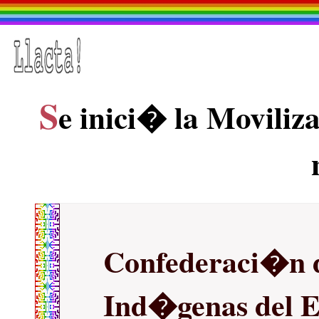
S
e inici� la Moviliz
Confederaci�n d
Ind�genas del 