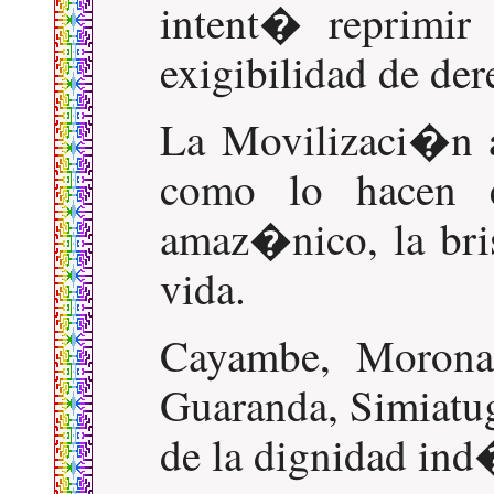
intent� reprimir
exigibilidad de der
La Movilizaci�n a
como lo hacen e
amaz�nico, la bris
vida.
Cayambe, Morona 
Guaranda, Simiatu
de la dignidad in