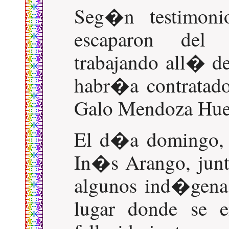
Seg�n testimoni
escaparon del 
trabajando all� de
habr�a contratado
Galo Mendoza Huer
El d�a domingo, 
In�s Arango, junt
algunos ind�genas
lugar donde se e