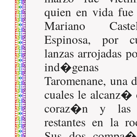
quien en vida fue
Mariano Castel
Espinosa, por cu
lanzas arrojadas po
ind�genas
Taromenane, una d
cuales le alcanz� 
coraz�n y las 
restantes en la rod
Sus dos compa�e