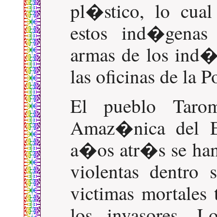
pl�stico, lo cua
estos ind�genas 
armas de los ind�
las oficinas de la 
El pueblo Taro
Amaz�nica del Ec
a�os atr�s se han 
violentas dentro s
victimas mortales
los invasores. 