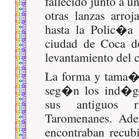
fallecido junto a 
otras lanzas arroj
hasta la Polic�a 
ciudad de Coca d
levantamiento del
La forma y tama�o
seg�n los ind�ge
sus antiguos r
Taromenanes. Ad
encontraban recubi