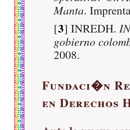
Manta
. Imprent
3
IN
[
] INREDH.
gobierno colom
2008.
Fundaci�n Re
en Derechos 