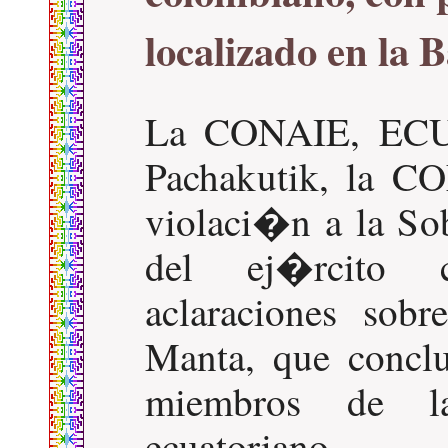
localizado en la 
La CONAIE, ECU
Pachakutik, la 
violaci�n a la So
del ej�rcito c
aclaraciones sob
Manta, que concl
miembros de la
ecuatoriano.