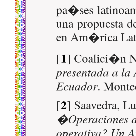
pa�ses latinoame
una propuesta d
en Am�rica Lat
1
[
] Coalici�n 
presentada a la
Ecuador
. Montec
2
[
] Saavedra, L
�Operaciones de
operativa? Un A