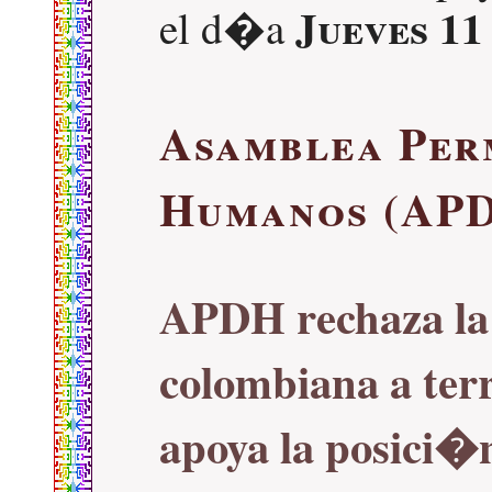
Jueves 11
el d�a
Asamblea Per
Humanos (APD
APDH rechaza la 
colombiana a terr
apoya la posici�n