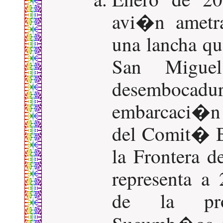
avi�n ametra
una lancha qu
San Migue
desembocadu
embarcaci�n v
del Comit� B
la Frontera 
representa a
de la pro