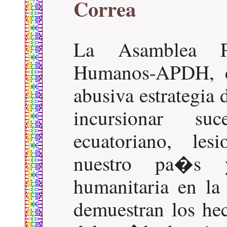
Correa
La Asamblea P
Humanos-APDH, co
abusiva estrategia
incursionar suc
ecuatoriano, le
nuestro pa�s y
humanitaria en l
demuestran los he