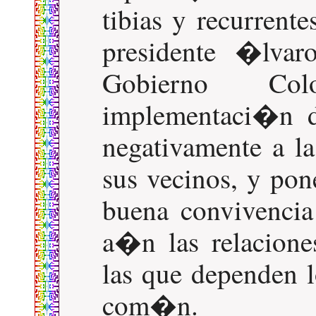
tibias y recurrente
presidente �lvar
Gobierno Col
implementaci�n d
negativamente a l
sus vecinos, y pon
buena convivenci
a�n las relacione
las que dependen l
com�n.