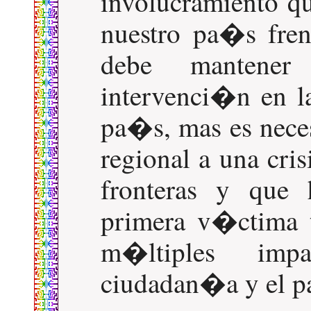
involucramiento q
nuestro pa�s fre
debe mantene
intervenci�n en la
pa�s, mas es neces
regional a una cri
fronteras y que
primera v�ctima t
m�ltiples imp
ciudadan�a y el p