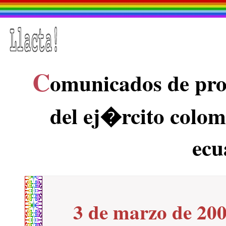
C
omunicados de pro
del ej�rcito col
ecu
3 de marzo de 20