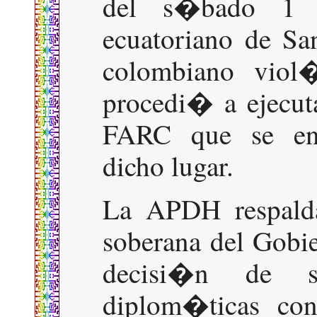
del s�bado 1 
ecuatoriano de Sa
colombiano viol�
procedi� a ejecut
FARC que se enc
dicho lugar.
La APDH respald
soberana del Gobie
decisi�n de su
diplom�ticas con