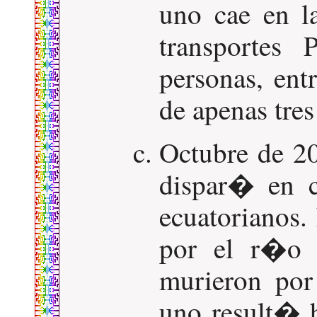
uno cae en l
transportes 
personas, ent
de apenas tre
Octubre de 2
dispar� en c
ecuatorianos.
por el r�o 
murieron por
uno result� h