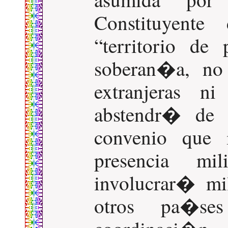
Constituyente
territorio de
soberan�a, no 
extranjeras ni
abstendr� de r
convenio que 
presencia mi
involucrar� mil
otros pa�ses