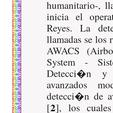
humanitario-, l
inicia el oper
Reyes. La de
llamadas se los 
AWACS (Airbo
System - Sist
Detecci�n y 
avanzados mo
detecci�n de a
2
[
], los cuale