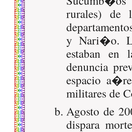
Sucumb�os
rurales) de
departamento
y Nari�o. L
estaban en l
denuncia pre
espacio a�re
militares de 
Agosto de 20
dispara mort