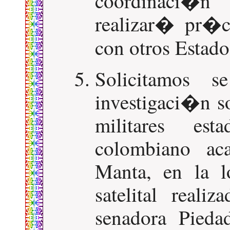
coordinaci�n
realizar� pr�ct
con otros Estado
Solicitamos s
investigaci�n s
militares est
colombiano ac
Manta, en la l
satelital real
senadora Pieda