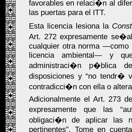
favorables en relaci�n al dife
las puertas para el ITT.
Esta licencia lesiona la
Const
Art. 272 expresamente se�al
cualquier otra norma ―como e
licencia ambiental― y qu
administraci�n p�blica d
disposiciones y
no tendr� v
contradicci�n con ella o alter
Adicionalmente el Art. 273 d
expresamente que las
au
obligaci�n de aplicar las
pertinentes
. Tome en cuenta