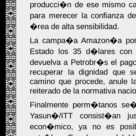
producci�n de ese mismo cam
para merecer la confianza d
�rea de alta sensibilidad.
La campa�a Amazon�a por l
Estado los 35 d�lares con s
devuelva a Petrobr�s el pago
recuperar la dignidad que s
camino que procede, anule la
reiterado de la normativa nacio
Finalmente perm�tanos se�a
Yasun�/ITT consist�an j
econ�mico, ya no es posib