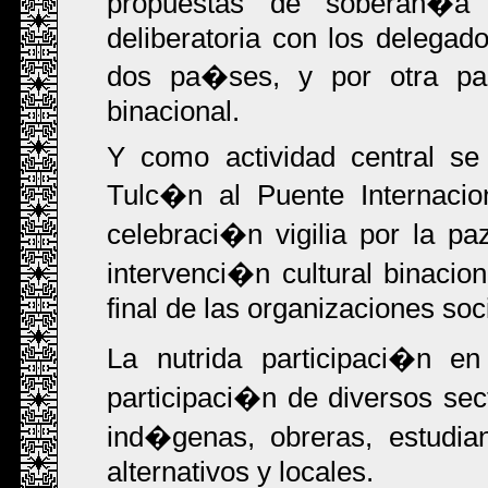
propuestas de soberan�a 
deliberatoria con los delegad
dos pa�ses, y por otra part
binacional.
Y como actividad central se
Tulc�n al Puente Internaci
celebraci�n vigilia por la p
intervenci�n cultural binacio
final de las organizaciones soc
La nutrida participaci�n e
participaci�n de diversos se
ind�genas, obreras, estudia
alternativos y locales.