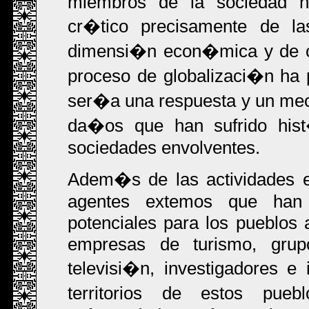
miembros de la sociedad n
cr�tico precisamente de las
dimensi�n econ�mica y de co
proceso de globalizaci�n ha 
ser�a una respuesta y un meca
da�os que han sufrido hist
sociedades envolventes.
Adem�s de las actividades e
agentes extemos que han 
potenciales para los pueblos a
empresas de turismo, grupo
televisi�n, investigadores e 
territorios de estos pue