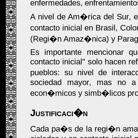
enfermedades, enfrentamientos
A nivel de Am�rica del Sur, 
contacto inicial en Brasil, Co
(Regi�n Amaz�nica) y Parag
Es importante mencionar que
contacto inicial" solo hacen r
pueblos: su nivel de inter
sociedad mayor, mas no a s
econ�micos y simb�licos pro
Justificaci�n
Cada pa�s de la regi�n ama