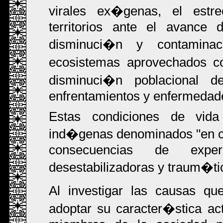
virales ex�genas, el estr
territorios ante el avance d
disminuci�n y contamina
ecosistemas aprovechados co
disminuci�n poblacional d
enfrentamientos y enfermedade
Estas condiciones de vid
ind�genas denominados "en con
consecuencias de exper
desestabilizadoras y traum�ti
Al investigar las causas q
adoptar su caracter�stica act