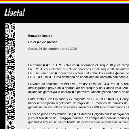
Ecuador Decide
Bolet�n de prensa
Quito, 26 de septiembre de 2006
La compa��a PETROBRAS est� operando el Bloque 18 y el Campo ad
ENERGIA, equivalentes al 70% de derechos en el Bloque 18, sin aut
OIL, sin tener ning�n derecho contractual sobre las citadas �reas p
PETROECUADOR una demanda de caducidad del contrato con base a los 
La venta de acciones de PECOM (PEREZ COMPANC) a PETROBRAS sin auto
otra ilegalidad grave en la operaci�n del Bloque y del Campo Palo Az
dejado sin garant�a la operaci�n petrolera, constituyendo causal de ca
Entre tanto el ex Diputado y ex dirigente de PETROECUADOR, H
haberse apropiado ilegalmente de m�s de 85 millones de barriles d
ganancias en las bolsas de valores, mientras el 80% de ecuatorianos e
El hecho pudo consumarse, seg�n Eduardo Delgado por la acci�n confa
y en el Ministerio de Energ�a, quienes en complicidad con las compa��
que hasta hoy no se ha verificado, de acuerdo a los informes de la Co