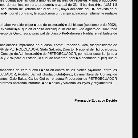
es cuenta apenas con 3 millones de barriles de reservas y una producci�n
s de barriles, con una producci�n actual de 33 mil barriles d�a (US$ 1.8
sa Interna de Retorno actual del 77%, m�s del doble del TIR previsto en el
 as�, por el contrario, le adjudicaron un campo adyacente, altamente rentable
 haber vencido el per�odo de exploraci�n del bloque (septiembre de 2002),
xploraci�n, que en el caso del bloque 18 era del 5 de agosto de 2002, todo
e Quito, socio principal de Blasco Pe�aherrera Padilla, en el bufete de
ionarios implicados en el caso, como: Francisco Silva, Vicepresidente de
100% de PETROECUADOR; Stalin Salgado, Director Nacional de Hidrocarburos,
del Consejo de Administraci�n de PETROECUADOR, por haber suscrito, junto a
 y 20% para el Estado, lo cual de aplicarse habr�a ahondado el perjuicio al
onsables de este nuevo il�cito en contra de los bienes p�blicos, entre los
OECUADOR, Rodolfo Barniol, Gustavo Guti�rrez, los miembros del Consejo de
ntos, Galo Balda, Carlos Quiroz, el actual Procurador de PETROECUADOR
formes alterando informaci�n t�cnica y violando las leyes y reglamentos.
Prensa de Ecuador Decide