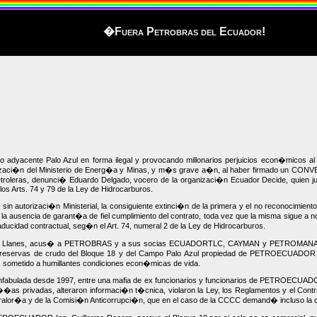
�Fuera Petrobras del Ecuador!
yacente Palo Azul en forma ilegal y provocando millonarios perjuicios econ�micos 
orizaci�n del Ministerio de Energ�a y Minas, y m�s grave a�n, al haber firmado un CO
etroleras, denunci� Eduardo Delgado, vocero de la organizaci�n Ecuador Decide, quien ju
Arts. 74 y 79 de la Ley de Hidrocarburos.
rizaci�n Ministerial, la consiguiente extinci�n de la primera y el no reconocimiento 
ul: la ausencia de garant�a de fiel cumplimiento del contrato, toda vez que la misma si
ducidad contractual, seg�n el Art. 74, numeral 2 de la Ley de Hidrocarburos.
enry Llanes, acus� a PETROBRAS y a sus socias ECUADORTLC, CAYMAN y PETROMANA
e reservas de crudo del Bloque 18 y del Campo Palo Azul propiedad de PETROECUADOR y d
s sometido a humillantes condiciones econ�micas de vida.
bulada desde 1997, entre una mafia de ex funcionarios y funcionarios de PETROECUADOR, 
as privadas, alteraron informaci�n t�cnica, violaron la Ley, los Reglamentos y el Contra
ntralor�a y de la Comisi�n Anticorrupci�n, que en el caso de la CCCC demand� incluso la c