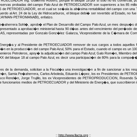
TROECUADOR Ing. Guillermo Rosero, porque el Bloque 18 por si solo no es comercial, pu
reservas probadas del campo Palo Azul de PETROECUADOR son superiores a los 85 millone
006 de PETROECUADOR, en el cual se se�ala la alt�sima rentabilidad del campo con una Ta
rdo al Art. 24 de la Ley de Hidrocarburos, el bloque debi� ser revertido al Estado, no fue
-CAYMAN-PETROMANABI), enfatizo.
e�aherrera Sohl�, aprob� el Plan de Desarrollo del Campo Palo Azul, un mes despu�s de
resentado a aprobaci�n ministerial hasta 90 d�as antes del vencimiento del per�odo de e
presentadas por Gonzalo Gonz�lez Galarza, Vicepresidente de la C�mara de Comercio d
e Energ�a y al Presidente de PETROECUADOR remover de sus cargos a todos aquellos func
ci�n en la producci�n del campo Palo Azul, 50% para el Estado, cuando el campo es un 
 Ingenieros Petroleros, apoy� la adjudicaci�n del campo Palo Azul; Galo Rom�n, Miembro 
s XX del bloque 18 al campo Palo Azul, es decir una participaci�n de 80% para la compa��a
 de la demanda, solicitan a la Fiscal�a una investigaci�n a fin de sancionar a los resp
o Ter�n, Samia Pe�aherrera, Carlos Arboleda, Eduardo L�pez, los ex Presidentes de PETR
sco Rend�n, Jorge Trujillo, los ex Vicepresidentes de PETROPRODUCCION, Rosendo Sa
de funcionarios medios de PETROECUADOR y del Ministerio de Energ�a, que suscribieron in
::
http://www.llacta.org
::