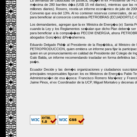
La demanda de caducidad se justifica, seg�n el ex Presidente de PE
m�xima de 280 barriles d�a (US$ 15 mil diarios), mientras que las 
millones diarios). Rosero, revela un informe econ�mico de julio de 2
Convenio que era del 13%. Al no contener reservas comerciales, de acue
para beneficiar al consorcio contratista PETROBRAS (ECUADORTLC
Los demandantes, agregan que la ex Ministra de Energ�a (e) Samia P
cuando la Ley y los Reglamentos se�alan que dicho Plan deber� ser p
para beneficiar a la compa��as PECOM ENERGIA, ahora PETROBRAS, re
abogados Gonz�lez &Pe�aherrera.
Eduardo Delgado Pidi� al Presidente de la Rep�blica, al Ministro d
PETROPRODUCCION, quien emitiera un informe para fijar la participa
quien en un pronunciamiento en calidad de Presidente del Colegio de
Galo Balda, un informe recomendando trasladar en forma definitiva la
pa�s.
Ecuador Decide y las dem�s organizaciones y ciudadanos suscriptores
principales responsables figuran: los ex Ministros de Energ�a Pabl
Administraci�n de esa �poca: Francisco Romero Mar�nez y Franci
Jaime Pinos, el ex Coordinador de la UCP, Miguel Montalvo y decenas 