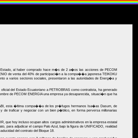
al Estado, al haber comprado hace m�s de 2 a�os las acciones de PECOM
NVENIO de venta del 40% de participaci�n a la compa��a japonesa TEIKOKU
nto a varios sectores sociales, presentaron a las autoridades de Energ�a y
oficial del Estado Ecuatoriano a PETROBRAS como contratista, ha generado
gue a nombre de PECOM ENERGIA una empresa ya desaparecida, situaci�n que ha
BI, esta �ltima compa��a de los pr�fugos hermanos Isa�as Dasum, de
e traficar y negociar con un bien p�blico, en forma perversa millonarias
que hoy incluso ocupan altos cargos administrativos en la empresa estatal
to, para adjudicar el campo Palo Azul, bajo la figura de UNIFICADO, realidad
aducidad del contrato del Bloque 18.