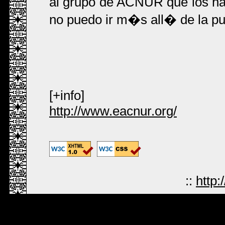
al grupo de ACNUR que los ha 
no puedo ir m�s all� de la pu
[+info]
http://www.eacnur.org/
::
http: