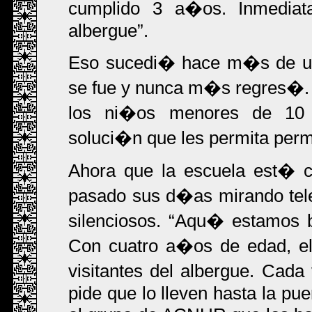
cumplido 3 a�os. Inmediata
albergue
.
Eso sucedi� hace m�s de un
se fue y nunca m�s regres�. E
los ni�os menores de 1
soluci�n que les permita perm
Ahora que la escuela est� c
pasado sus d�as mirando tel
silenciosos.
Aqu� estamos b
Con cuatro a�os de edad, el
visitantes del albergue. Cad
pide que lo lleven hasta la pue