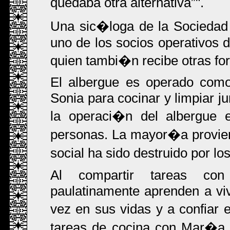
quedaba otra alternativa
".
Una sic�loga de la Sociedad
uno de los socios operativos
quien tambi�n recibe otras fo
El albergue es operado como
Sonia para cocinar y limpiar ju
la operaci�n del albergue 
personas. La mayor�a provien
social ha sido destruido por lo
Al compartir tareas con 
paulatinamente aprenden a vi
vez en sus vidas y a confiar
tareas de cocina con Mar�a 