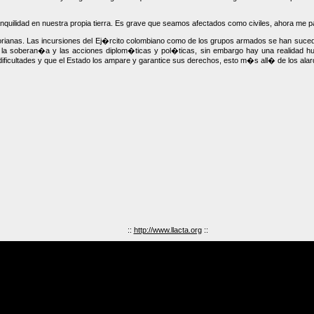
nquilidad en nuestra propia tierra. Es grave que seamos afectados como civiles, ahora me
orianas. Las incursiones del Ej�rcito colombiano como de los grupos armados se han suce
e la soberan�a y las acciones diplom�ticas y pol�ticas, sin embargo hay una realidad
ficultades y que el Estado los ampare y garantice sus derechos, esto m�s all� de los ala
::
http://www.llacta.org
::