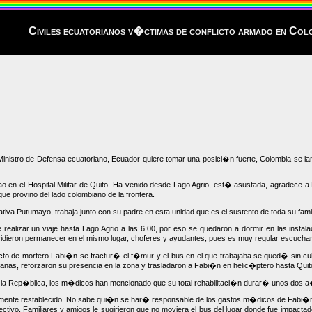
Civiles ecuatorianos v�ctimas de conflicto armado en Col
istro de Defensa ecuatoriano, Ecuador quiere tomar una posici�n fuerte, Colombia se lam
 en el Hospital Militar de Quito. Ha venido desde Lago Agrio, est� asustada, agradece a
e provino del lado colombiano de la frontera.
iva Putumayo, trabaja junto con su padre en esta unidad que es el sustento de toda su famil
izar un viaje hasta Lago Agrio a las 6:00, por eso se quedaron a dormir en las instala
dieron permanecer en el mismo lugar, choferes y ayudantes, pues es muy regular escuchar 
acto de mortero Fabi�n se fractur� el f�mur y el bus en el que trabajaba se qued� sin c
anas, reforzaron su presencia en la zona y trasladaron a Fabi�n en helic�ptero hasta Quit
de la Rep�blica, los m�dicos han mencionado que su total rehabilitaci�n durar� unos dos 
mente restablecido. No sabe qui�n se har� responsable de los gastos m�dicos de Fabi�n.
fectivo. Familiares y amigos le sugirieron que no moviera el bus del lugar donde fue impa