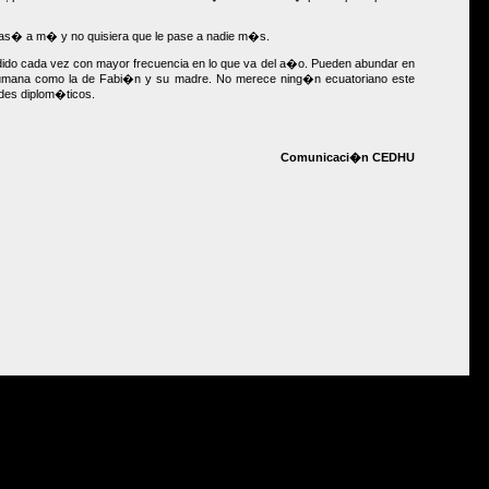
 pas� a m� y no quisiera que le pase a nadie m�s.
dido cada vez con mayor frecuencia en lo que va del a�o. Pueden abundar en
 humana como la de Fabi�n y su madre. No merece ning�n ecuatoriano este
rdes diplom�ticos.
Comunicaci�n CEDHU