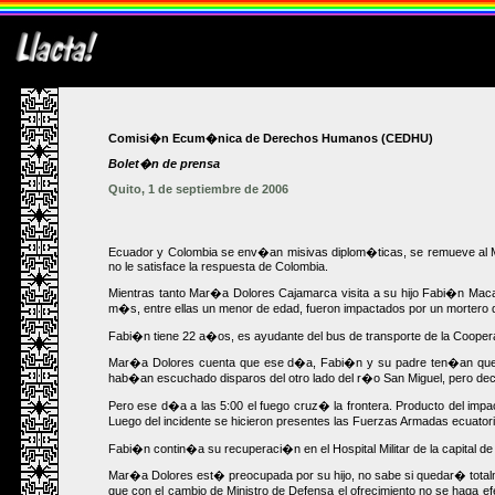
Comisi�n Ecum�nica de Derechos Humanos (CEDHU)
Bolet�n de prensa
Quito, 1 de septiembre de 2006
Ecuador y Colombia se env�an misivas diplom�ticas, se remueve al Min
no le satisface la respuesta de Colombia.
Mientras tanto Mar�a Dolores Cajamarca visita a su hijo Fabi�n Macao
m�s, entre ellas un menor de edad, fueron impactados por un mortero qu
Fabi�n tiene 22 a�os, es ayudante del bus de transporte de la Cooperat
Mar�a Dolores cuenta que ese d�a, Fabi�n y su padre ten�an que real
hab�an escuchado disparos del otro lado del r�o San Miguel, pero deci
Pero ese d�a a las 5:00 el fuego cruz� la frontera. Producto del imp
Luego del incidente se hicieron presentes las Fuerzas Armadas ecuatori
Fabi�n contin�a su recuperaci�n en el Hospital Militar de la capital 
Mar�a Dolores est� preocupada por su hijo, no sabe si quedar� total
que con el cambio de Ministro de Defensa el ofrecimiento no se haga e