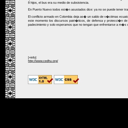
8 hijos, el bus era su medio de subsistencia.
En Puerto Nuevo todos est�n asustados dice: ya no se puede tener tra
El conflicto armado en Colombia deja as� un saldo de v�ctimas ecuat
este momento los discursos patri�ticos, de defensa y protecci�n d
padecimiento y solo esperamos que no tengan que enfrentarse a m�s di
[+info]
http://www.cedhu.org/