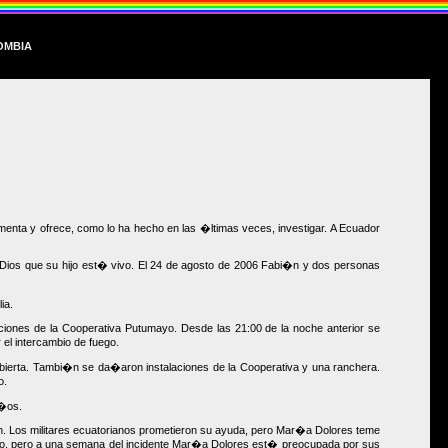
ombia
enta y ofrece, como lo ha hecho en las �ltimas veces, investigar. A Ecuador
 Dios que su hijo est� vivo. El 24 de agosto de 2006 Fabi�n y dos personas
ia.
ciones de la Cooperativa Putumayo. Desde las 21:00 de la noche anterior se
el intercambio de fuego.
ubierta. Tambi�n se da�aron instalaciones de la Cooperativa y una ranchera.
o.
a�os.
 Los militares ecuatorianos prometieron su ayuda, pero Mar�a Dolores teme
ctado, pero a una semana del incidente Mar�a Dolores est� preocupada por sus