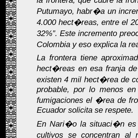
la frontera, que cubre la f
Putumayo, habr�a un increme
4.000 hect�reas, entre el 20
32%
. Este incremento preo
Colombia y eso explica la r
La frontera tiene aproxima
hect�reas en esa franja de
existen 4 mil hect�rea de c
probable, por lo menos en
fumigaciones el �rea de fro
Ecuador solicita se respete.
En Nari�o la situaci�n es 
cultivos se concentran al 