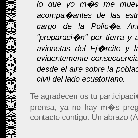
lo que yo m�s me muevo c
acompa�antes de las estr
cargo de la Polic�a Ant
"preparaci�n" por tierra y 
avionetas del Ej�rcito y l
evidentemente consecuencia
desde el aire sobre la pobl
civil del lado ecuatoriano.
Te agradecemos tu participac
prensa, ya no hay m�s pregu
contacto contigo. Un abrazo (A