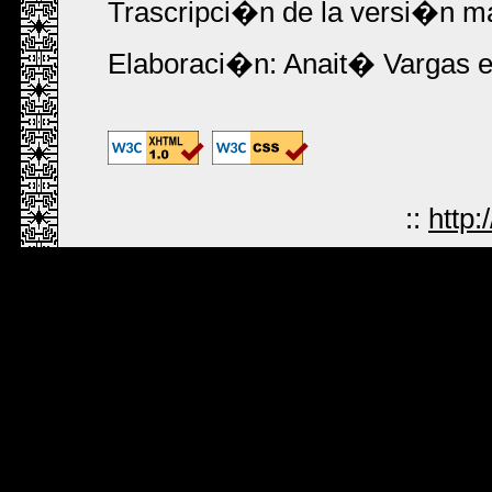
Trascripci�n de la versi�n m
Elaboraci�n: Anait� Vargas e
::
http: