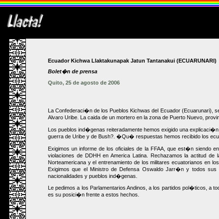
Ecuador Kichwa Llaktakunapak Jatun Tantanakui (ECUARUNARI)
Bolet�n de prensa
Quito, 25 de agosto de 2006
La Confederaci�n de los Pueblos Kichwas del Ecuador (Ecuarunari), se d
Alvaro Uribe. La caida de un mortero en la zona de Puerto Nuevo, pro
Los pueblos ind�genas reiteradamente hemos exigido una explicaci�n s
guerra de Uribe y de Bush?. �Qu� respuestas hemos recibido los ecuat
Exigimos un informe de los oficiales de la FFAA, que est�n siendo e
violaciones de DDHH en America Latina. Rechazamos la actitud de l
Norteamericana y el entrenamiento de los militares ecuatorianos en 
Exigimos que el Ministro de Defensa Oswaldo Jarr�n y todos sus a
nacionalidades y pueblos ind�genas.
Le pedimos a los Parlamentarios Andinos, a los partidos pol�ticos, a 
es su posici�n frente a estos hechos.