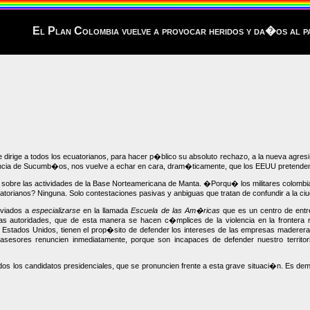
El Plan Colombia vuelve a provocar heridos y da�os al 
irige a todos los ecuatorianos, para hacer p�blico su absoluto rechazo, a la nueva agresi
vincia de Sucumb�os, nos vuelve a echar en cara, dram�ticamente, que los EEUU pretenden i
obre las actividades de la Base Norteamericana de Manta. �Porqu� los militares colombiano
orianos? Ninguna. Solo contestaciones pasivas y anbiguas que tratan de confundir a la c
nviados a
especializarse
en la llamada
Escuela de las Am�ricas
que es un centro de entre
as autoridades, que de esta manera se hacen c�mplices de la violencia en la frontera 
los Estados Unidos, tienen el prop�sito de defender los intereses de las empresas mader
sesores renuncien inmediatamente, porque son incapaces de defender nuestro territor
todos los candidatos presidenciales, que se pronuncien frente a esta grave situaci�n. Es d