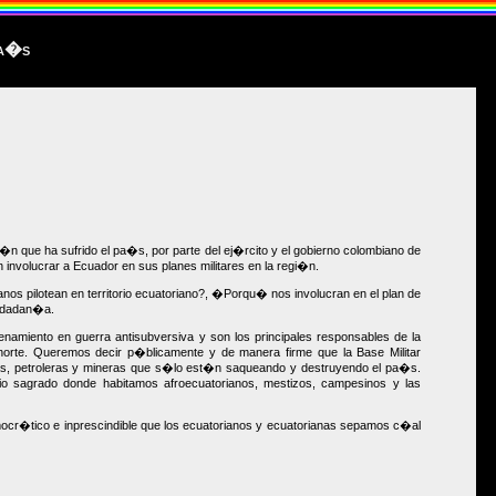
pa�s
�n que ha sufrido el pa�s, por parte del ej�rcito y el gobierno colombiano de
nvolucrar a Ecuador en sus planes militares en la regi�n.
s pilotean en territorio ecuatoriano?, �Porqu� nos involucran en el plan de
iudadan�a.
namiento en guerra antisubversiva y son los principales responsables de la
norte. Queremos decir p�blicamente y de manera firme que la Base Militar
eras, petroleras y mineras que s�lo est�n saqueando y destruyendo el pa�s.
io sagrado donde habitamos afroecuatorianos, mestizos, campesinos y las
emocr�tico e inprescindible que los ecuatorianos y ecuatorianas sepamos c�al