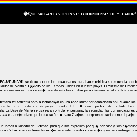
�Que salgan las tropas estadounidenses de Ecuador!
CUARUNARI), se dirige a todos los ecuatorianos, para hacer p�blica su exigencia al gobi
 Militar de Manta el Ej�rcito de los Estados Unidos en nuestro pa�s. El Ministro de Defen
estadounidenses, que se est� usando esta base militar para intervenir en el conflicto col
 firmaba
un convenio
para la instalaci�n de una base militar norteamericana en Ecuador, lo
 involucrar a Ecuador en este proyecto militar de EE.UU, con el pretexto de combatir el na
a. La Base de Manta se usa para controlar el personal, la seguridad, las comunicaciones 
preso
esta m�s claro que lo que se firm� hace 7 a�os, compromete seriamente al pa�s. Qu
 le llamen al Ministro de Defensa, para que nos expliquen por qu� han sido y son c�mplice
cano? Las Fuerzas Armadas est�n para velar nuestra soberan�a y no para entregar nuestr