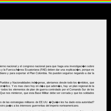
erno nacional y el congreso nacional para que haga una investigaci�n sobre
sa y la Fuerza A�rea Ecuatoriana (FAE) deben dar una explicaci�n, porque es
ombiano y para soportar el Plan Colombia. No pueden seguirse negando a dar la
s Pueblos y Nacionalidades ind�genas, alertamos desde todo los �mbitos, que
rcotr�fico. Y es mas claro hoy en d�a que adem�s, hay un plan regional de la
y todos los elementos de plan de guerra controlado por el Comando Sur de los
e nos mintieron, que esta Base Militar debe ser cerrada y que los soldados
s de las estrategias militares de EE.UU. �Qui�n les ha dado esta autoridad?
o pa�s a los intereses guerreritas del imperio norteamericano.