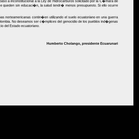
aso a inconstitucional a la Ley de Hidrocarburos solicitado por la C�mara de
e queden sin educaci�n, la salud tendr� menos presupuesto. Si ello ocurre
pas norteamericanas contin�en utilizando el suelo ecuatoriano en una guerra
 Colombia. No deseamos ser c�mplices del genocidio de los pueblos ind�genas
io del Estado ecuatoriano.
Humberto Cholango, presidente Ecuarunari