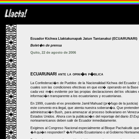
Ecuador Kichwa Llaktakunapak Jatun Tantanakui (ECUARUNARI)
Bolet�n de prensa
Quito, 22 de agosto de 2006
ECUARUNARI ante la opini�n p�blica
La Confederaci�n de Pueblos de la Nacionalidad Kichwa del Ecuador (E
cuales son las condiciones efectivas en que est� operando en la Base
cada vez m�s evidente por las propias declaraciones del los oficiales 
informaci�n transparente a los ecuatorianos y ecuatorianas.
En 1999, cuando el ex presidente Jamil Mahuad (pr�fugo de la justicia)
este convenio era ilegal, que atenta nuestra soberan�a. Que pretenden
administraci�n Bush, para amenazar al proceso bolivariano en Venezuel
Estados Unidos. Ahora con la publicaci�n del reportaje del diario
El Ex
norteamericanos deben salir de Ecuador inmediatamente.
Exigimos al Congreso Nacional especialmente al Bloque Pachakutik que
�A qui�n responden? �Al Pueblo Ecuatoriano o al Gobierno Norteameri