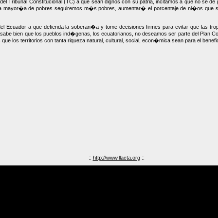
 Tribunal Constitucional (TC) a que sean dignos con su patria, incitamos a que no se de p
l. La mayor�a de pobres seguiremos m�s pobres, aumentar� el porcentaje de ni�os que s
del Ecuador a que defienda la soberan�a y tome decisiones firmes para evitar que las tro
, sabe bien que los pueblos ind�genas, los ecuatorianos, no deseamos ser parte del Plan
los territorios con tanta riqueza natural, cultural, social, econ�mica sean para el benefic
::
http://www.llacta.org
::