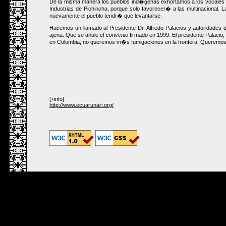
De la misma manera los pueblos ind�genas exhortamos a los vocales del
Industrias de Pichincha, porque solo favorecer� a las multinaciona
nuevamente el pueblo tendr� que levantarse.
Hacemos un llamado al Presidente Dr. Alfredo Palacios y autoridades 
ajena. Que se anule el
convenio
firmado en 1999. El presidente Palacio
en Colombia, no queremos m�s fumigaciones en la frontera. Queremos que 
[+info]
http://www.ecuarunari.org/