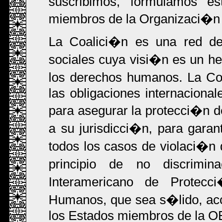
suscribimos, formulamos es
miembros de la Organizaci�n 
La Coalici�n es una red de
sociales cuya visi�n es un he
los derechos humanos. La Coa
las obligaciones internacion
para asegurar la protecci�n de
a su jurisdicci�n, para garan
todos los casos de violaci�n
principio de no discrimi
Interamericano de Protec
Humanos, que sea s�lido, acc
los Estados miembros de la O