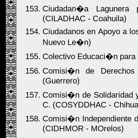
Ciudadan�a Lagunera 
(CILADHAC - Coahuila)
Ciudadanos en Apoyo a l
Nuevo Le�n)
Colectivo Educaci�n para 
Comisi�n de Derechos
(Guerrero)
Comisi�n de Solidaridad 
C. (COSYDDHAC - Chihua
Comisi�n Independiente d
(CIDHMOR - MOrelos)