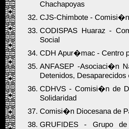
Chachapoyas
CJS-Chimbote - Comisi�n d
CODISPAS Huaraz - Comi
Social
CDH Apur�mac - Centro pa
ANFASEP -Asociaci�n Nac
Detenidos, Desaparecidos
CDHVS - Comisi�n de De
Solidaridad
Comisi�n Diocesana de Pa
GRUFIDES - Grupo de 