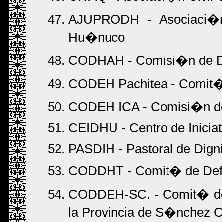
AJUPRODH - Asociaci�n
Hu�nuco
CODHAH - Comisi�n de De
CODEH Pachitea - Comit�
CODEH ICA - Comisi�n de
CEIDHU - Centro de Inicia
PASDIH - Pastoral de Dig
CODDHT - Comit� de Defe
CODDEH-SC. - Comit� de
la Provincia de S�nchez 