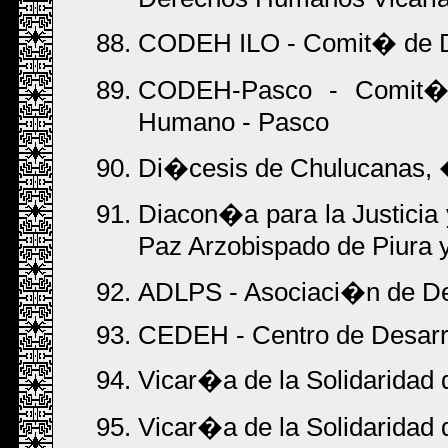
CODEH ILO - Comit� de D
CODEH-Pasco - Comit� 
Humano - Pasco
Di�cesis de Chulucanas, �
Diacon�a para la Justicia 
Paz Arzobispado de Piura
ADLPS - Asociaci�n de De
CEDEH - Centro de Desar
Vicar�a de la Solidaridad d
Vicar�a de la Solidaridad d