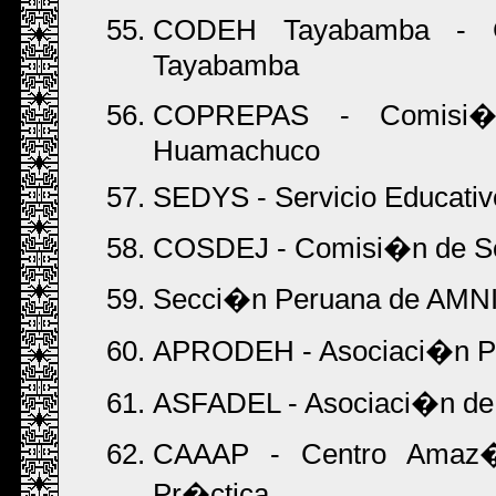
CODEH Tayabamba - 
Tayabamba
COPREPAS - Comisi�n 
Huamachuco
SEDYS - Servicio Educativo
COSDEJ - Comisi�n de Soli
Secci�n Peruana de AM
APRODEH - Asociaci�n P
ASFADEL - Asociaci�n de 
CAAAP - Centro Amaz�n
Pr�ctica