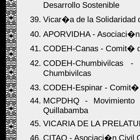
Desarrollo Sostenible
Vicar�a de la Solidaridad
APORVIDHA - Asociaci�n p
CODEH-Canas - Comit� d
CODEH-Chumbivilcas -
Chumbivilcas
CODEH-Espinar - Comit� 
MCPDHQ - Movimiento C
Quillabamba
VICARIA DE LA PRELATU
CITAQ - Asociaci�n Civil 