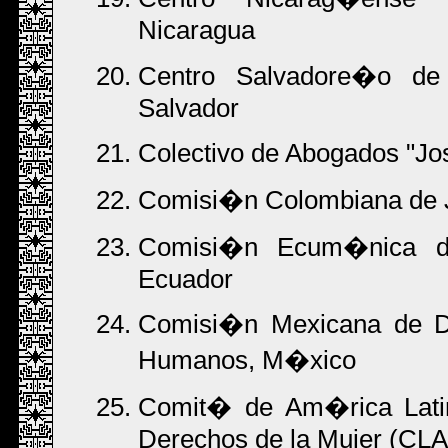
Nicaragua
Centro Salvadore�o de
Salvador
Colectivo de Abogados "Jo
Comisi�n Colombiana de J
Comisi�n Ecum�nica d
Ecuador
Comisi�n Mexicana de D
Humanos, M�xico
Comit� de Am�rica Latin
Derechos de la Mujer (C