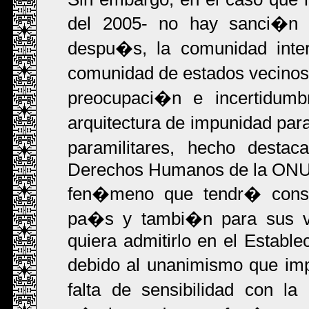
del 2005- no hay sanci�n
despu�s, la comunidad inter
comunidad de estados vecinos
preocupaci�n e incertidumb
arquitectura de impunidad par
paramilitares, hecho desta
Derechos Humanos de la ONU 
fen�meno que tendr� consec
pa�s y tambi�n para sus ve
quiera admitirlo en el Estable
debido al unanimismo que imp
falta de sensibilidad con l