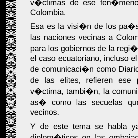
v�ctimas de ese fen�meno 
Colombia.
Esa es la visi�n de los pa�
las naciones vecinas a Colom
para los gobiernos de la regi�
el caso ecuatoriano, incluso e
de comunicaci�n como Diario
de las elites, refieren es
v�ctima, tambi�n, la comun
as� como las secuelas que
vecinos.
Y de este tema se habla ya 
diplom�ticos en las embajad