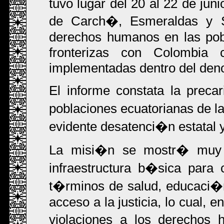
tuvo lugar del 20 al 22 de jun
de Carch�, Esmeraldas y S
derechos humanos en las pobl
fronterizas con Colombia
implementadas dentro del den
El informe constata la preca
poblaciones ecuatorianas de l
evidente desatenci�n estatal 
La misi�n se mostr� muy 
infraestructura b�sica para 
t�rminos de salud, educaci�n
acceso a la justicia, lo cual, e
violaciones a los derechos