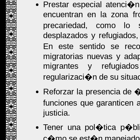
Prestar especial atenci�
encuentran en la zona fro
precariedad, como lo 
desplazados y refugiados,
En este sentido se rec
migratorias nuevas y adap
migrantes y refugiad
regularizaci�n de su situa
Reforzar la presencia de �
funciones que garanticen 
justicia.
Tener una pol�tica p�bli
c�mo se est�n manejado l