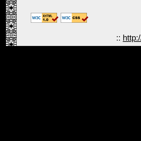
::
http: