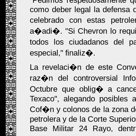
"Pedimos respetuosamente qu
como deber legal la defensa de
celebrado con estas petrole
a�adi�. "Si Chevron lo requie
todos los ciudadanos del pa
especial," finaliz�.
La revelaci�n de este Conve
raz�n del controversial Inf
Octubre que oblig� a cancel
Texaco", alegando posibles a
Cof�n y colonos de la zona de
petrolera y de la Corte Superi
Base Militar 24 Rayo, dent