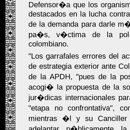
Defensor�a que los organism
destacados en la lucha contra
de la demanda para darle m�s
pa�s, v�ctima de la pol�
colombiano.
"Los garrafales errores del 
de estrategia exterior ante C
de la APDH, "pues de la pos
acogi� la propuesta de la soc
jur�dicas internacionales p
"etapa no confrontativa", c
mientras �l y su Canciller 
adelantar p�blicamente la