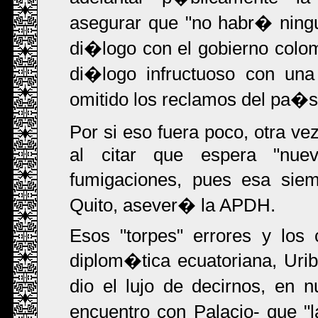
asegurar que "no habr� ning
di�logo con el gobierno colo
di�logo infructuoso con una
omitido los reclamos del pa�s
Por si eso fuera poco, otra v
al citar que espera "nue
fumigaciones, pues esa siem
Quito, asever� la APDH.
Esos "torpes" errores y los 
diplom�tica ecuatoriana, Ur
dio el lujo de decirnos, en 
encuentro con Palacio- que "