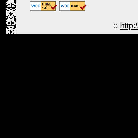
::
http: