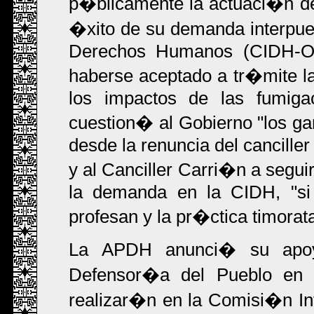
p�blicamente la actuaci�n de 
�xito de su demanda interpue
Derechos Humanos (CIDH-OEA
haberse aceptado a tr�mite l
los impactos de las fumiga
cuestion� al Gobierno "los ga
desde la renuncia del cancille
y al Canciller Carri�n a segu
la demanda en la CIDH, "si 
profesan y la pr�ctica timorat
La APDH anunci� su apoyo
Defensor�a del Pueblo en 
realizar�n en la Comisi�n In