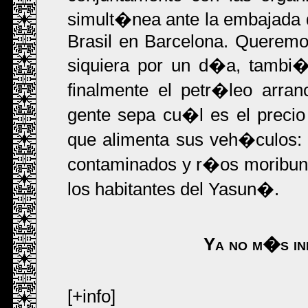
simult�nea ante la embajada d
Brasil en Barcelona. Queremos
siquiera por un d�a, tambi�
finalmente el petr�leo arra
gente sepa cu�l es el precio
que alimenta sus veh�culos: 
contaminados y r�os moribund
los habitantes del Yasun�.
Ya no m�s ind
[+info]