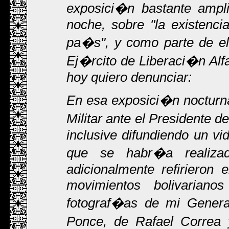
exposici�n bastante ampl
noche, sobre "la existenci
pa�s", y como parte de el
Ej�rcito de Liberaci�n Alfa
hoy quiero denunciar:
En esa exposici�n nocturna 
Militar ante el Presidente 
inclusive difundiendo un vi
que se habr�a realizad
adicionalmente refirieron 
movimientos bolivarian
fotograf�as de mi General
Ponce, de Rafael Correa 