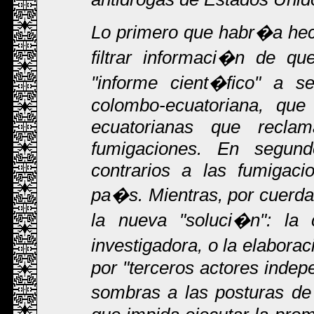
Lo primero que habr�a he
filtrar informaci�n de qu
"informe cient�fico" a se
colombo-ecuatoriana, que
ecuatorianas que recl
fumigaciones. En segund
contrarios a las fumigac
pa�s. Mientras, por cuerda
la nueva "soluci�n": l
investigadora, o la elabora
por "terceros actores indep
sombras a las posturas d