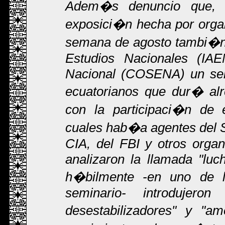
Adem�s denuncio que, c
exposici�n hecha por organ
semana de agosto tambi�n s
Estudios Nacionales (IA
Nacional (COSENA) un semi
ecuatorianos que dur� al
con la participaci�n de e
cuales hab�a agentes del S
CIA, del FBI y otros orga
analizaron la llamada "luc
h�bilmente -en uno de 
seminario- introdujer
desestabilizadores" y "a