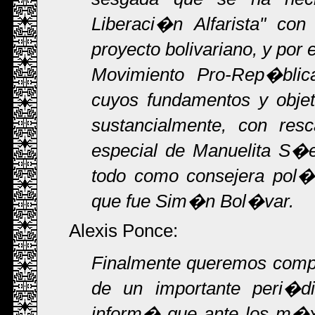
Liberaci�n Alfarista" con
proyecto bolivariano, y por
Movimiento Pro-Rep�blic
cuyos fundamentos y objet
sustancialmente, con re
especial de Manuelita S�e
todo como consejera pol�t
que fue Sim�n Bol�var.
Alexis Ponce:
Finalmente queremos compa
de un importante peri�d
inform� que ante los m�xi