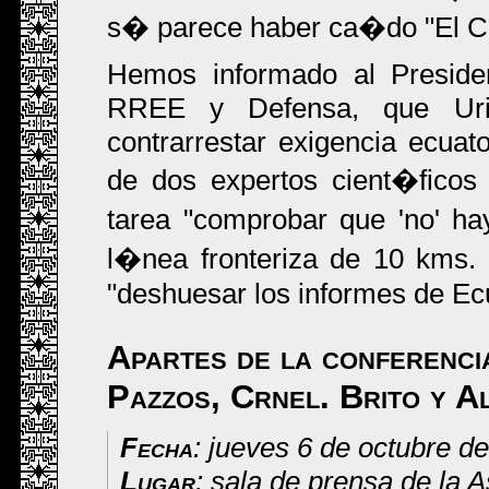
s� parece haber ca�do "El C
Hemos informado al Presiden
RREE y Defensa, que Urib
contrarrestar exigencia ecuat
de dos expertos cient�ficos
tarea "comprobar que 'no' h
l�nea fronteriza de 10 kms.
"deshuesar los informes de Ec
Apartes de la conferenci
Pazzos, Crnel. Brito y A
Fecha
: jueves 6 de octubre d
Lugar
: sala de prensa de la