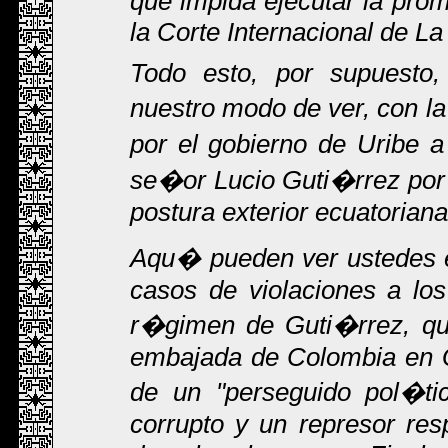
que impida ejecutar la pro
la Corte Internacional de L
Todo esto, por supuesto,
nuestro modo de ver, con la
por el gobierno de Uribe a
se�or Lucio Guti�rrez por
postura exterior ecuatorian
Aqu� pueden ver ustedes e
casos de violaciones a lo
r�gimen de Guti�rrez, qu
embajada de Colombia en Q
de un "perseguido pol�ti
corrupto y un represor res