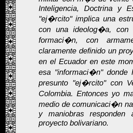
Inteligencia, Doctrina y 
"ej�rcito" implica una est
con una ideolog�a, con 
formaci�n, con armam
claramente definido un proy
en el Ecuador en este mo
esa "informaci�n" donde h
presunto "ej�rcito" con 
Colombia. Entonces yo m
medio de comunicaci�n nac
y maniobras responden 
proyecto bolivariano.