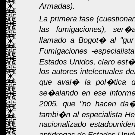
Armadas).
La primera fase (cuestionam
las fumigaciones), ser
llamado a Bogot� al "gur
Fumigaciones -especialist
Estados Unidos, claro est�
los autores intelectuales d
que aval� la pol�tica d
se�alando en ese informe
2005, que "no hacen da
tambi�n al especialista H
nacionalizado estadounide
antidrogas de Estados Unid