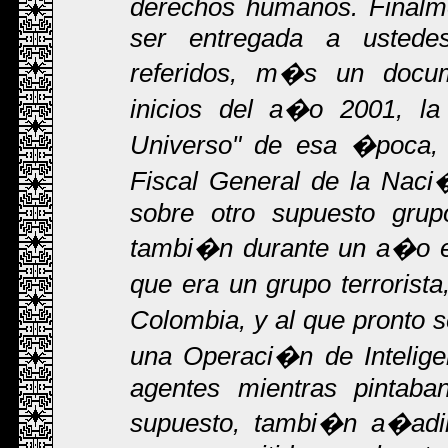
derechos humanos. Finalme
ser entregada a ustede
referidos, m�s un docu
inicios del a�o 2001, la 
Universo" de esa �poca, 
Fiscal General de la Na
sobre otro supuesto gru
tambi�n durante un a�o en
que era un grupo terrorista
Colombia, y al que pronto 
una Operaci�n de Inteligen
agentes mientras pintaba
supuesto, tambi�n a�adi