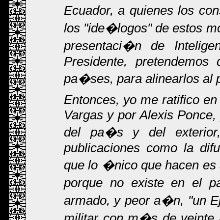
Ecuador, a quienes los co
los "ide�logos" de estos m
presentaci�n de Intelige
Presidente, pretendemos d
pa�ses, para alinearlos al 
Entonces, yo me ratifico e
Vargas y por Alexis Ponce, 
del pa�s y del exterio
publicaciones como la dif
que lo �nico que hacen es 
porque no existe en el 
armado, y peor a�n, "un Ej
militar con m�s de veinte