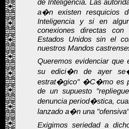
de Inteligencia. Las autori
a�n existen resquicios d
Inteligencia y si en alg
conexiones directas con 
Estados Unidos sin el co
nuestros Mandos castrense
Queremos evidenciar que e
su edici�n de ayer se�
estrat�gico" �C�mo es pos
de un supuesto "repliegu
denuncia period�stica, cu
lanzado a�n una "ofensiva
Exigimos seriedad a dich