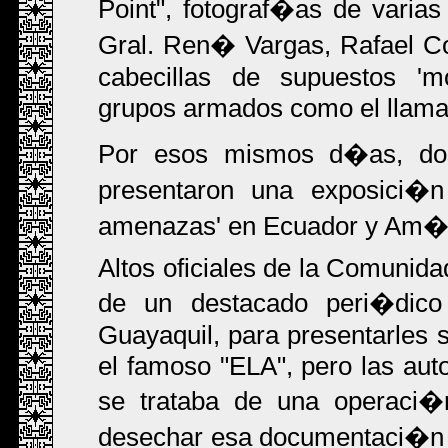
Point", fotograf�as de varias
Gral. Ren� Vargas, Rafael Co
cabecillas de supuestos 'mo
grupos armados como el llama
Por esos mismos d�as, dos
presentaron una exposici�n
amenazas' en Ecuador y Am�r
Altos oficiales de la Comunidad
de un destacado peri�dico
Guayaquil, para presentarles 
el famoso "ELA", pero las aut
se trataba de una operaci�n
desechar esa documentaci�n y