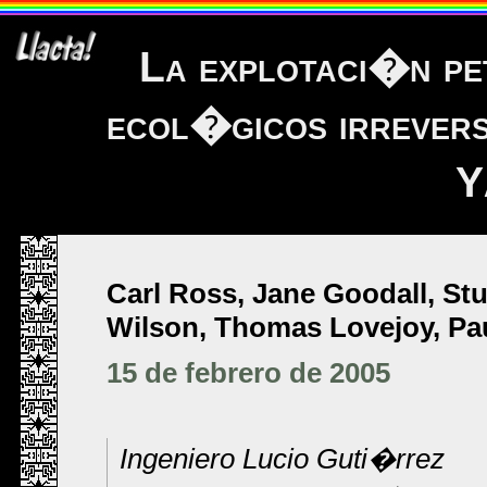
La explotaci�n p
ecol�gicos irrevers
Y
Carl Ross, Jane Goodall, St
Wilson, Thomas Lovejoy, Pau
15 de febrero de 2005
Ingeniero Lucio Guti�rrez