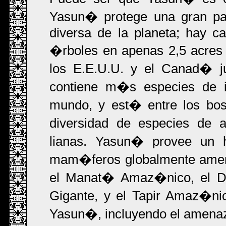
Yasun� protege una gran p
diversa de la planeta; hay c
�rboles en apenas 2,5 acres 
los E.E.U.U. y el Canad� j
contiene m�s especies de in
mundo, y est� entre los bo
diversidad de especies de av
lianas. Yasun� provee un 
mam�feros globalmente amena
el Manat� Amaz�nico, el D
Gigante, y el Tapir Amaz�ni
Yasun�, incluyendo el amenaz