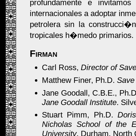
profundamente e invitamo
internacionales a adoptar inm
petrolera sin la construcci
tropicales h�medo primarios.
Firman
Carl Ross,
Director of Sav
Matthew Finer, Ph.D.
Save 
Jane Goodall, C.B.E., Ph.
Jane Goodall Institute
. Sil
Stuart Pimm, Ph.D.
Dori
Nicholas School of the 
University
, Durham, North 