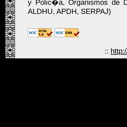
y Polic�a, Organismos de
ALDHU, APDH, SERPAJ)
::
http: