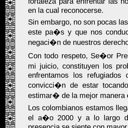
fortaleza para enfrentar las h
en la cual reconocerse.
Sin embargo, no son pocas las
este pa�s y que nos conduce
negaci�n de nuestros derecho
Con todo respeto, Se�or Pre
mi juicio, constituyen los p
enfrentamos los refugiados 
convicci�n de estar tocando
estimar� de la mejor manera e
Los colombianos estamos lle
el a�o 2000 y a lo largo d
presencia se siente con mayor 