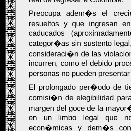
Preocupa adem�s el crec
resueltos y que ingresan e
caducados (aproximadament
categor�as sin sustento legal,
consideraci�n de las violaci
incurren, como el debido proc
personas no pueden presentar 
El prolongado per�odo de tie
comisi�n de elegibilidad par
margen del goce de la mayor
en un limbo legal que no 
econ�micas y dem�s con n