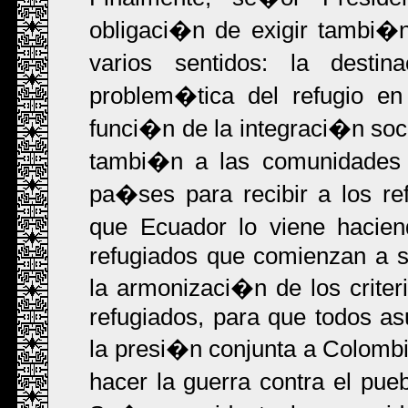
obligaci�n de exigir tambi�n 
varios sentidos: la desti
problem�tica del refugio en
funci�n de la integraci�n soci
tambi�n a las comunidades 
pa�ses para recibir a los r
que Ecuador lo viene hacien
refugiados que comienzan a se
la armonizaci�n de los criter
refugiados, para que todos as
la presi�n conjunta a Colomb
hacer la guerra contra el pu