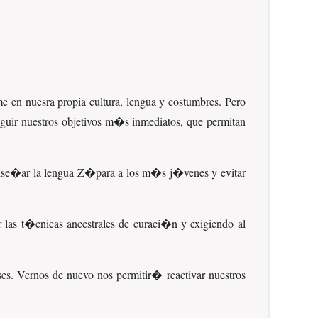
en nuesra propia cultura, lengua y costumbres. Pero
eguir nuestros objetivos m�s inmediatos, que permitan
ense�ar la lengua Z�para a los m�s j�venes y evitar
as t�cnicas ancestrales de curaci�n y exigiendo al
s. Vernos de nuevo nos permitir� reactivar nuestros