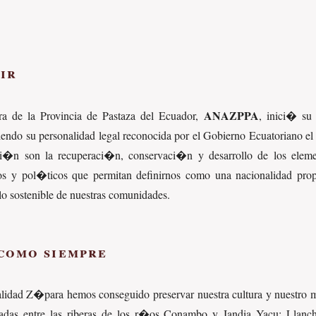
ir
ANAZPPA
 de la Provincia de Pastaza del Ecuador,
, inici� su
iendo su personalidad legal reconocida por el Gobierno Ecuatoriano el
ci�n son la recuperaci�n, conservaci�n y desarrollo de los eleme
micos y pol�ticos que permitan definirnos como una nacionalidad pro
lo sostenible de nuestras comunidades.
como siempre
alidad Z�para hemos conseguido preservar nuestra cultura y nuestro
uadas entre las riberas de los r�os Conambo y Jandia Yacu: Llanc