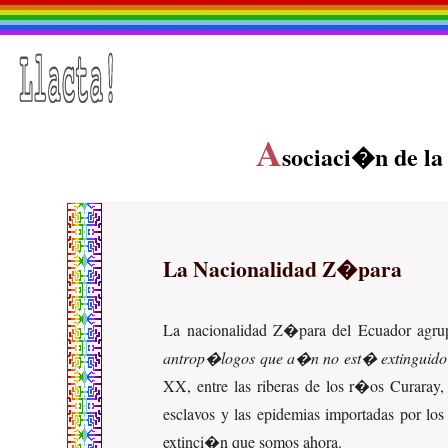
A
sociaci�n de l
La Nacionalidad Z�para
La nacionalidad Z�para del Ecuador agru
antrop�logos que a�n no est� extinguido
XX, entre las riberas de los r�os Curaray
esclavos y las epidemias importadas por lo
extinci�n que somos ahora.