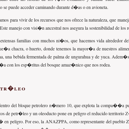
 se puede acceder caminando durante d�as o en avioneta.
os para vivir de los recursos que nos ofrece la naturaleza, que mane
ste manejo con visi�n ancestral nos asegura la sostenibilidad de los re
xtensas familias con muchos ni�os, que hacemos vida alrededor del fu
ue�a chacra, o huerto, donde tenemos la mayor�a de nuestros aliment
cha, una bebida fermentada de palma de ungurahua y de yuca. Adem�s
�a con los esp�ritus del bosque amaz�nico que nos rodea.
etr�leo
a dentro del bloque petrolero n�mero 10, que explota la compa��a pe
s de petr�leo y un oleoducto pone en peligro el reducido territorio Z
 est� en peligro. Por eso, la ANAZPPA, como representante del puebl