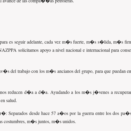
e al avance de las compa��as petroleras.
ara es seguir adelante, cada vez m�s fuerte, m�s s�lida, m�s firme 
NAZPPA solicitamos apoyo a nivel nacional e internacional para cons
rav�s del trabajo con los m�s ancianos del grupo, para que puedan 
 nos reducen d�a a d�a. Ayudando a los m�s j�venes a recuperar l
en salud.
r�: Separados desde hace 57 a�os por la guerra entre los dos pa�se
ras costumbres, m�s juntos, m�s unidos.