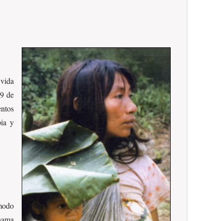
 vida
 9 de
ntos
pia y
 modo
hama