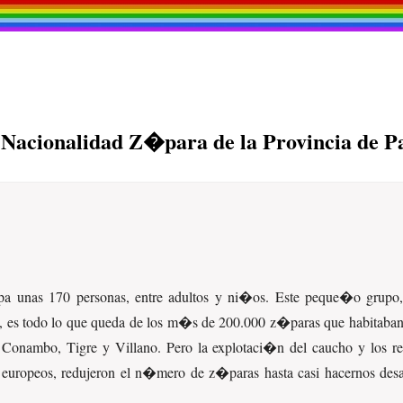
a Nacionalidad Z�para de la Provincia de
pa unas 170 personas, entre adultos y ni�os. Este peque�o grupo
, es todo lo que queda de los m�s de 200.000 z�paras que habitaban
, Conambo, Tigre y Villano. Pero la explotaci�n del caucho y los r
s europeos, redujeron el n�mero de z�paras hasta casi hacernos des