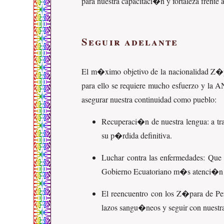
para nuestra capacitaci�n y fortaleza frent
Seguir adelante
El m�ximo objetivo de la nacionalidad Z�p
para ello se requiere mucho esfuerzo y la A
asegurar nuestra continuidad como pueblo:
Recuperaci�n de nuestra lengua: a t
su p�rdida definitiva.
Luchar contra las enfermedades: Que
Gobierno Ecuatoriano m�s atenci�n 
El reencuentro con los Z�para de Pe
lazos sangu�neos y seguir con nuest