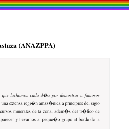
 Pastaza (ANAZPPA)
,
que luchamos cada d�a por demostrar a famosos
 una extensa regi�n amaz�nica a principios del siglo
ecursos minerales de la zona, adem�s del tr�fico de
aparecer y llevarnos al peque�o grupo al borde de la