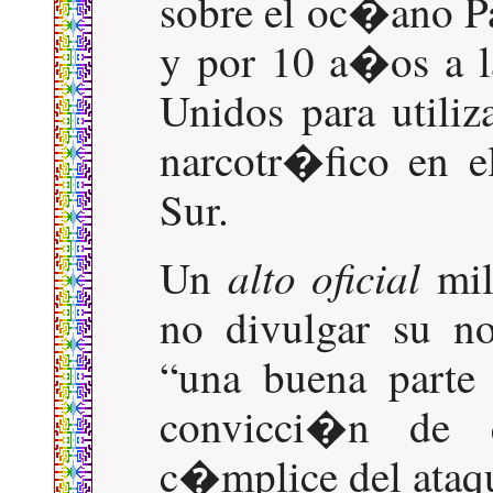
sobre el oc�ano P
y por 10 a�os a 
Unidos para utiliz
narcotr�fico en 
Sur.
alto oficial
Un
mil
no divulgar su n
una buena parte
convicci�n de 
c�mplice del ataq