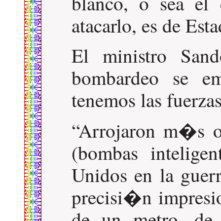
blanco, o sea el
atacarlo, es de Est
El ministro San
bombardeo se e
tenemos las fuerza
Arrojaron m�s 
(bombas inteligen
Unidos en la guer
precisi�n impresi
de un metro, de 