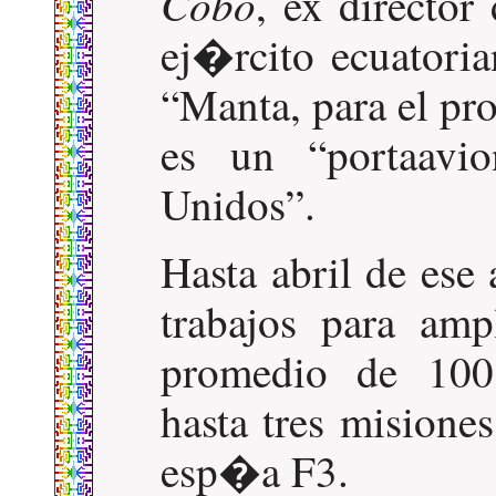
Cobo
, ex director
ej�rcito ecuatori
Manta, para el p
es un
portaavi
Unidos
.
Hasta abril de es
trabajos para amp
promedio de 100 
hasta tres misione
esp�a F3.