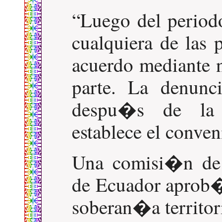
Luego del periodo
cualquiera de las 
acuerdo mediante n
parte. La denunc
despu�s de la 
establece el conven
Una comisi�n d
de Ecuador aprob�
soberan�a territori