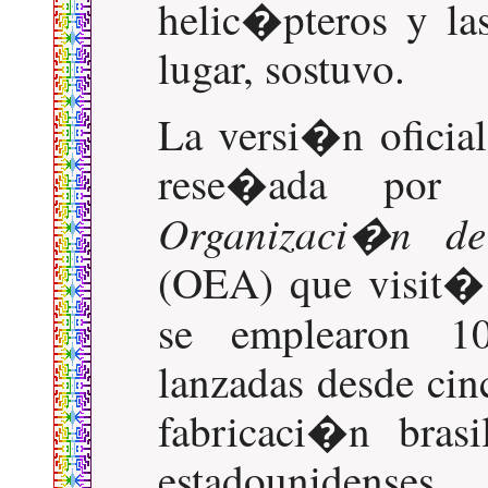
helic�pteros y la
lugar, sostuvo.
La versi�n oficia
rese�ada por
Organizaci�n de
(OEA) que visit�
se emplearon 
lanzadas desde cin
fabricaci�n bras
estadounidenses.