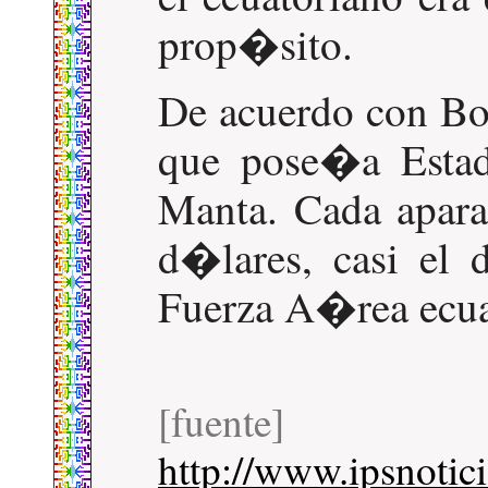
prop�sito.
De acuerdo con Bo
que pose�a Estad
Manta. Cada apara
d�lares, casi el 
Fuerza A�rea ecua
[fuente]
http://www.ipsnotici