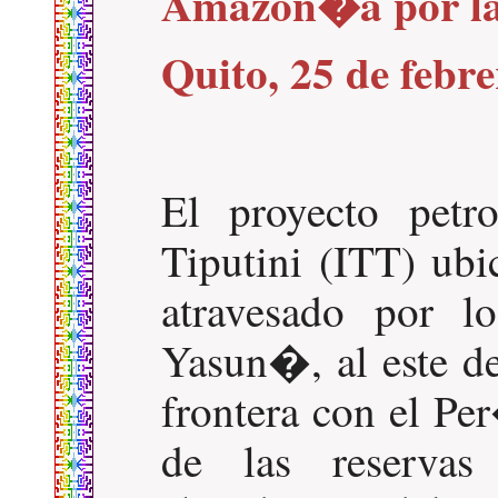
Amazon�a por la
Quito, 25 de febr
El proyecto petr
Tiputini (ITT) ub
atravesado por l
Yasun�, al este d
frontera con el Pe
de las reserva