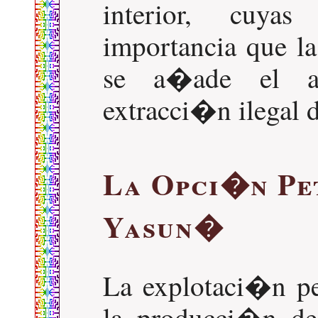
interior, cuya
importancia que la
se a�ade el al
extracci�n ilegal 
La Opci�n Pe
Yasun�
La explotaci�n pe
la producci�n de