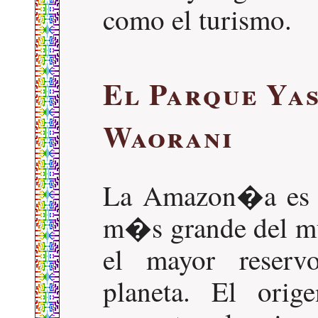
como el turismo.
El Parque Ya
Waorani
La Amazon�a es e
m�s grande del m
el mayor reservo
planeta. El orig