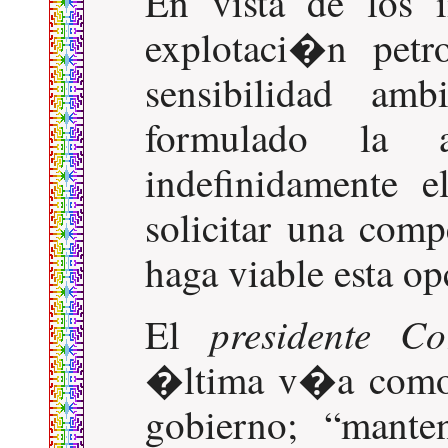
En vista de los 
explotaci�n petr
sensibilidad amb
formulado la a
indefinidamente 
solicitar una com
haga viable esta o
presidente Co
El
�ltima v�a como 
gobierno;
mante