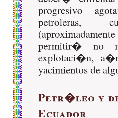
progresivo agot
petroleras,
(aproximadamente 
permitir� no
explotaci�n, a�n
yacimientos de alg
Petr�leo y d
Ecuador