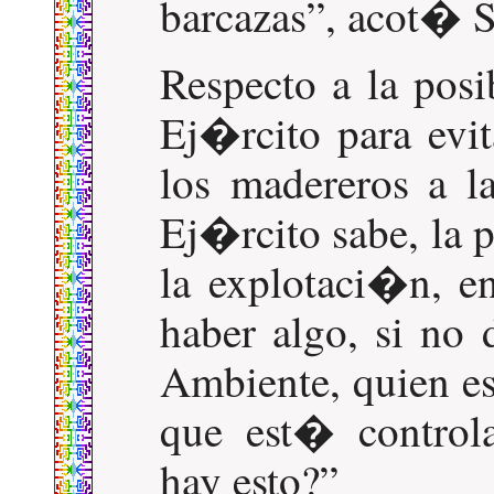
barcazas
, acot� S
Respecto a la posi
Ej�rcito para evi
los madereros a 
Ej�rcito sabe, la 
la explotaci�n, en
haber algo, si no 
Ambiente, quien es
que est� contro
hay esto?