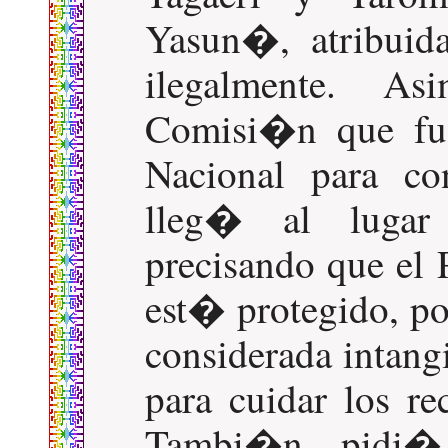
Yasun�, atribuid
ilegalmente. A
Comisi�n que fue
Nacional para con
lleg� al lugar
precisando que el
est� protegido, po
considerada intangi
para cuidar los re
Tambi�n pidi�