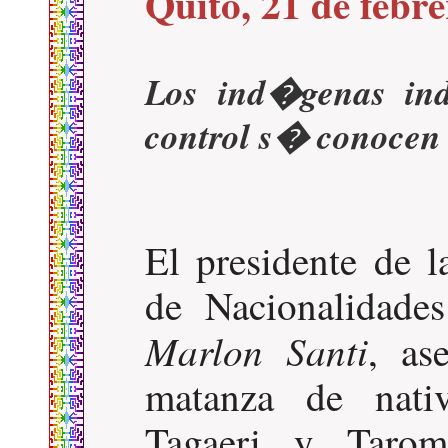
Quito, 21 de febr
Los ind�genas ind
control s� conocen 
El presidente de
de Nacionalidade
Marlon Santi
, as
matanza de nativ
Tagaeri y Tarom