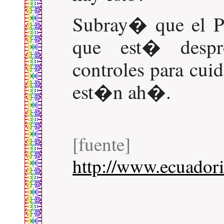
Subray� que el P
que est� despr
controles para cuid
est�n ah�.
[fuente]
http://www.ecuador