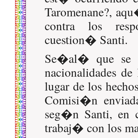
Taromenane?, aqu�
contra los resp
cuestion� Santi.
Se�al� que se e
nacionalidades de 
lugar de los hechos
Comisi�n enviada
seg�n Santi, en 
trabaj� con los ma