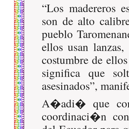
Los madereros e
son de alto calib
pueblo Taromenane
ellos usan lanzas,
costumbre de ellos
significa que so
asesinados
, manif
A�adi� que cont
coordinaci�n con
del Ecuador para qu