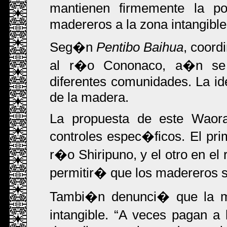
mantienen firmemente la po
madereros a la zona intangible
Seg�n
Pentibo Baihua
, coord
al r�o Cononaco, a�n se 
diferentes comunidades. La id
de la madera.
La propuesta de este Waora
controles espec�ficos. El pr
r�o Shiripuno, y el otro en el
permitir� que los madereros sa
Tambi�n denunci� que la m
intangible.
A veces pagan a l