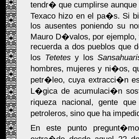
tendr� que cumplirse aunque 
Texaco hizo en el pa�s. Si 
los ausentes poniendo su no
Mauro D�valos, por ejemplo, 
recuerda a dos pueblos que de
los
Tetetes
y los
Sansahuari
hombres, mujeres y ni�os, que
petr�leo, cuya extracci�n es
L�gica de acumulaci�n soste
riqueza nacional, gente qu
petroleros, sino que ha impedi
En este punto pregunt�m
extra�do desde aquel 22 de