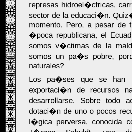
represas hidroel�ctricas, carr
sector de la educaci�n. Qui
momento. Pero, a pesar de t
�poca republicana, el Ecuad
somos v�ctimas de la mal
somos un pa�s pobre, por
naturales?
Los pa�ses que se han es
exportaci�n de recursos na
desarrollarse. Sobre todo 
dotaci�n de uno o pocos rec
l�gica perversa, conocida