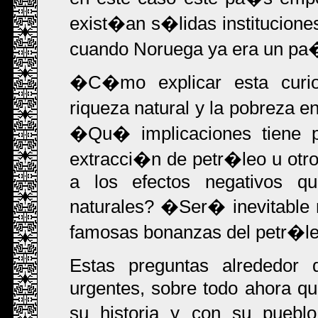
exist�an s�lidas institucion
cuando Noruega ya era un pa�
�C�mo explicar esta curio
riqueza natural y la pobreza
�Qu� implicaciones tiene
extracci�n de petr�leo u otr
a los efectos negativos q
naturales? �Ser� inevitable r
famosas bonanzas del petr�l
Estas preguntas alrededor
urgentes, sobre todo ahora q
su historia y con su pueb