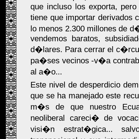
que incluso los exporta, per
tiene que importar derivados 
lo menos 2.300 millones de d�
vendemos baratos, subsidiad
d�lares. Para cerrar el c�rcu
pa�ses vecinos -v�a contrab
al a�o...
Este nivel de desperdicio dem
que se ha manejado este rec
m�s de que nuestro Ecua
neoliberal careci� de vocac
visi�n estrat�gica... sal