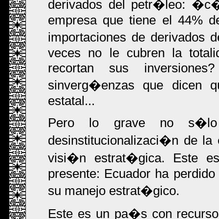
derivados del petr�leo: �c�
empresa que tiene el 44% de
importaciones de derivados 
veces no le cubren la total
recortan sus inversiones
sinverg�enzas que dicen qu
estatal...
Pero lo grave no s�lo
desinstitucionalizaci�n de l
visi�n estrat�gica. Este e
presente: Ecuador ha perdido 
su manejo estrat�gico.
Este es un pa�s con recursos