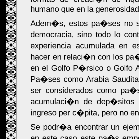
humano que en la generosidad 
Adem�s, estos pa�ses no se
democracia, sino todo lo con
experiencia acumulada en e
hacer en relaci�n con los pa
en el Golfo P�rsico o Golfo A
Pa�ses como Arabia Saudita,
ser considerados como pa�s
acumulaci�n de dep�sitos f
ingreso per c�pita, pero no en
Se podr�a encontrar un ejem
en este caso este pa�s emp