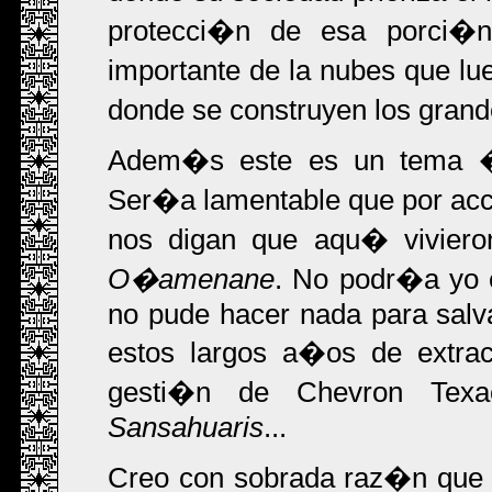
protecci�n de esa porci�
importante de la nubes que lu
donde se construyen los grande
Adem�s este es un tema �t
Ser�a lamentable que por ac
nos digan que aqu� viviero
O�amenane
. No podr�a yo e
no pude hacer nada para sal
estos largos a�os de extrac
gesti�n de Chevron Texa
Sansahuaris
...
Creo con sobrada raz�n que 