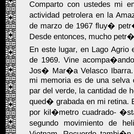
Comparto con ustedes mi e
actividad petrolera en la A
de marzo de 1967 fluy� petr
Desde entonces, mucho petr�
En este lugar, en Lago Agrio 
de 1969. Vine acompa�ando a
Jos� Mar�a Velasco Ibarra.
mi memoria es de una selva c
par del verde, la cantidad de
qued� grabada en mi retina.
por kil�metro cuadrado- �st
segundo movimiento de hel
Vietnam. Recuerdo tambi�n, 