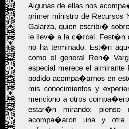
Algunas de ellas nos acompa
primer ministro de Recursos
Galarza, quien escribi� sobr
le llev� a la c�rcel. Fest�n
no ha terminado. Est�n aqu�
como el general Ren� Varg
especial merece el almirante 
podido acompa�arnos en este
mis conocimientos y experie
menciono a otros compa�eros
estar�n mirando; pienso 
acompa�aron una y otra 