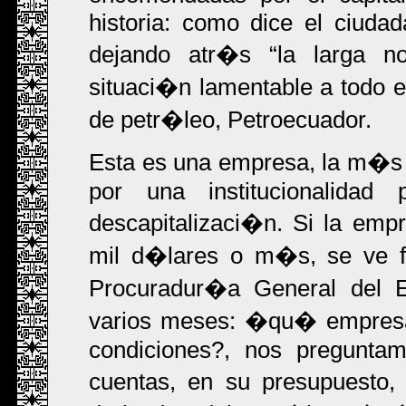
historia: como dice el ciuda
dejando atr�s
la larga no
situaci�n lamentable a todo e
de petr�leo, Petroecuador.
Esta es una empresa, la m�s 
por una institucionalidad
descapitalizaci�n. Si la em
mil d�lares o m�s, se ve fo
Procuradur�a General del E
varios meses: �qu� empresa 
condiciones?, nos pregunta
cuentas, en su presupuesto,