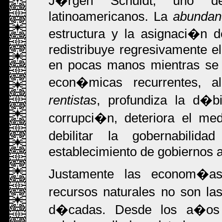
J�rgen Schuldt, uno d
latinoamericanos. La
abundan
estructura y la asignaci�n 
redistribuye regresivamente el
en pocas manos mientras se g
econ�micas recurrentes, a
rentistas
, profundiza la d�bil
corrupci�n, deteriora el me
debilitar la gobernabilid
establecimiento de gobiernos au
Justamente las econom�as
recursos naturales no son l
d�cadas. Desde los a�os