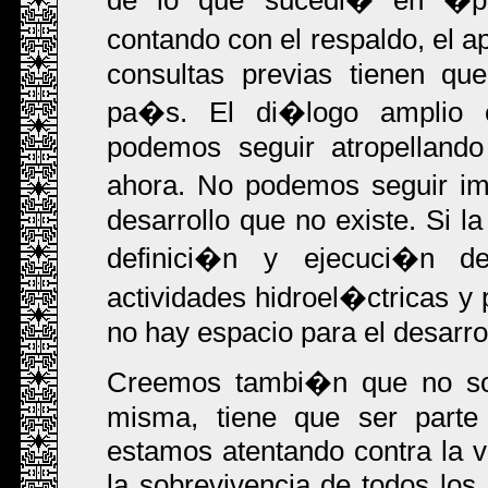
de lo que sucedi� en �po
contando con el respaldo, el a
consultas previas tienen qu
pa�s. El di�logo amplio 
podemos seguir atropelland
ahora. No podemos seguir im
desarrollo que no existe. Si l
definici�n y ejecuci�n de
actividades hidroel�ctricas y 
no hay espacio para el desarrol
Creemos tambi�n que no sol
misma, tiene que ser parte 
estamos atentando contra la v
la sobrevivencia de todos los