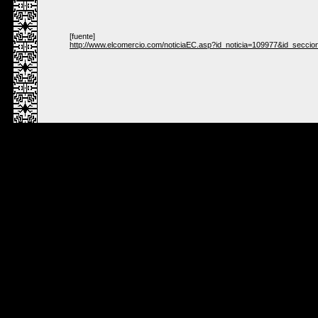
[fuente]
http://www.elcomercio.com/noticiaEC.asp?id_noticia=109977&id_seccio