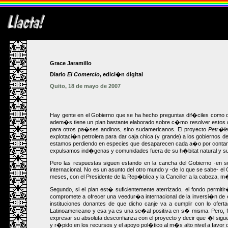
Grace Jaramillo
Diario
El Comercio
, edici�n digital
Quito, 18 de mayo de 2007
Hay gente en el Gobierno que se ha hecho preguntas dif�ciles como qu
adem�s tiene un plan bastante elaborado sobre c�mo resolver estos di
para otros pa�ses andinos, sino sudamericanos. El proyecto
Petr�le
explotaci�n petrolera para dar caja chica (y grande) a los gobiernos 
estamos perdiendo en especies que desaparecen cada a�o por contam
expulsamos ind�genas y comunidades fuera de su h�bitat natural y sus 
Pero las respuestas siguen estando en la cancha del Gobierno -en su 
internacional. No es un asunto del otro mundo y -de lo que se sabe- e
meses, con el Presidente de la Rep�blica y la Canciller a la cabeza, m
Segundo, si el plan est� suficientemente aterrizado, el fondo permit
compromete a ofrecer una veedur�a internacional de la inversi�n de e
instituciones donantes de que dicho canje va a cumplir con lo ofer
Latinoamericano y esa ya es una se�al positiva en s� misma. Pero, fa
expresar su absoluta desconfianza con el proyecto y decir que �l sigu
y r�pido en los recursos y el apoyo pol�tico al m�s alto nivel a favor 