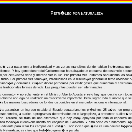
Petr�leo por naturaleza
� va a pasar con la biodiversidad y las zonas intangibles donde habitan ind�genas que ha
lemas. Y hay gente dentro del Gobierno que ha trabajado un esquema de desarrollo sosten
o por Naturaleza
tiene y merece ver la luz. Por primera vez, estamos sacudiendo las solap
de turno. Por primera vez tambi�n, introducimos en la discusi�n general un tema olvidado
inaci�n y derrames; cu�nto dinero perdemos por emitir gases que aumentan el calentami
tradicionales formas de vida. Las preguntas pueden ser interminables...
conjunto- y no solamente en el Ministro Alberto Acosta y esto hay que decirlo con todas
l Gobierno noruego ha realizado un ofrecimiento importante. Pero, lograr todo el monto qu
�s los mejores buscadores de fondos disponibles en el mercado nacional e internacional.
ir�a garantizar un ingreso estable al Estado ecuatoriano los pr�ximos 25 a�os, en progr
sos fondos, a atarlos a programas determinados en el largo plazo, a presentar auditor�as 
tado. Tercero, se trata de una alternativa que hoy est� apoyada por todo el espectro 
lta todav�a el convencimiento del conjunto del Gobierno. Y esta parte es fundamental. Ap
e adelante para licitar los campos en cuesti�n. Todo indica que �sta es una carrera h�pica
de Naturaleza, es claro que Petr�leo ganar� la partida.