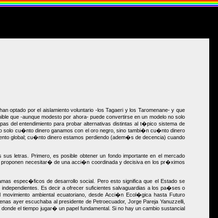
n optado por el aislamiento voluntario -los Tagaeri y los Taromenane- y que
ible que -aunque modesto por ahora- puede convertirse en un modelo no solo
as del entendimiento para probar alternativas distintas al t�pico sistema de
: no solo cu�nto dinero ganamos con el oro negro, sino tambi�n cu�nto dinero
ento global; cu�nto dinero estamos perdiendo (adem�s de decencia) cuando
 sus letras. Primero, es posible obtener un fondo importante en el mercado
e se proponen necesitar� de una acci�n coordinada y decisiva en los pr�ximos
amas espec�ficos de desarrollo social. Pero esto significa que el Estado se
independientes. Es decir a ofrecer suficientes salvaguardias a los pa�ses o
del movimiento ambiental ecuatoriano, desde Acci�n Ecol�gica hasta Futuro
enas ayer escuchaba al presidente de Petroecuador, Jorge Pareja Yanuzzelli,
 donde el tiempo jugar� un papel fundamental. Si no hay un cambio sustancial