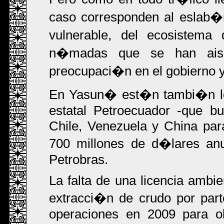
caso corresponden al eslab�
vulnerable, del ecosistem
n�madas que se han aisla
preocupaci�n en el gobierno 
En Yasun� est�n tambi�n los
estatal Petroecuador -que b
Chile, Venezuela y China par
700 millones de d�lares anu
Petrobras.
La falta de una licencia ambie
extracci�n de crudo por parte
operaciones en 2009 para ob