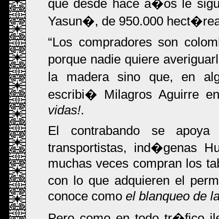
que desde hace a�os le sigue 
Yasun�, de 950.000 hect�reas
Los compradores son colomb
porque nadie quiere averigua
la madera sino que, en alg
escribi� Milagros Aguirre e
vidas!
.
El contrabando se apoya 
transportistas, ind�genas H
muchas veces compran los tab
con lo que adquieren el perm
conoce como
el blanqueo de 
Pero como en todo tr�fico i