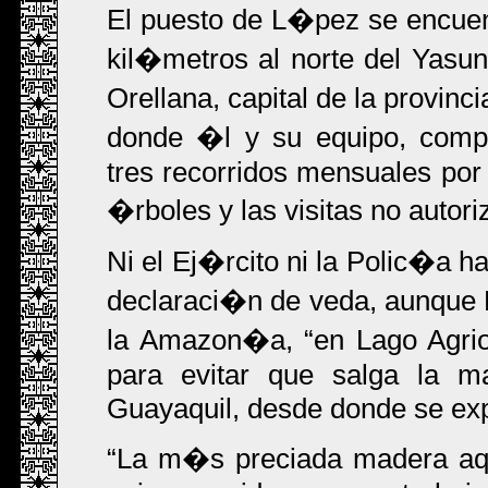
El puesto de L�pez se encuen
kil�metros al norte del Yasu
Orellana, capital de la provin
donde �l y su equipo, compu
tres recorridos mensuales por e
�rboles y las visitas no autori
Ni el Ej�rcito ni la Polic�a h
declaraci�n de veda, aunque
la Amazon�a,
en Lago Agrio
para evitar que salga la m
Guayaquil, desde donde se ex
La m�s preciada madera aq