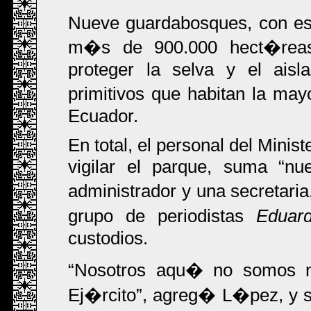
Nueve guardabosques, con esc
m�s de 900.000 hect�reas
proteger la selva y el aisl
primitivos que habitan la ma
Ecuador.
En total, el personal del Mini
vigilar el parque, suma
nu
administrador y una secretari
grupo de periodistas
Eduar
custodios.
Nosotros aqu� no somos n
Ej�rcito
, agreg� L�pez, y s