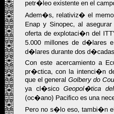
petr�leo existente en el camp
Adem�s, relativiz� el memor
Enap y Sinopec, al asegura
oferta de explotaci�n del ITT
5.000 millones de d�lares e
d�lares durante dos d�cadas
Con este acercamiento a Ecu
pr�ctica, con la intenci�n d
que el general
Golbery do Cout
ya cl�sico
Geopol�tica del
(oc�ano) Pacifico es una nec
Pero no s�lo eso, tambi�n el