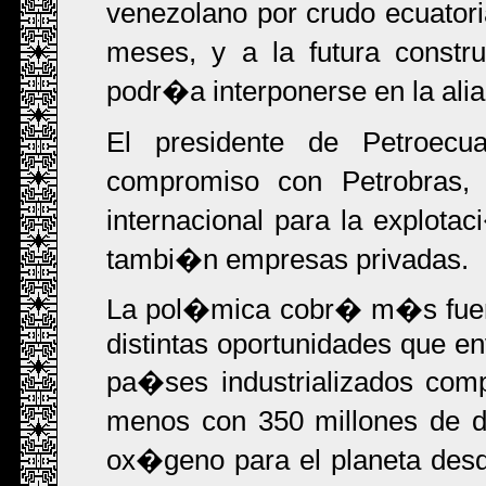
venezolano por crudo ecuator
meses, y a la futura constr
podr�a interponerse en la ali
El presidente de Petroecu
compromiso con Petrobras, 
internacional para la explotac
tambi�n empresas privadas.
La pol�mica cobr� m�s fuer
distintas oportunidades que e
pa�ses industrializados co
menos con 350 millones de d
ox�geno para el planeta desd