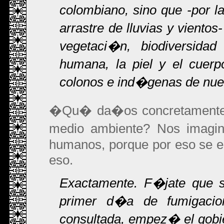
colombiano, sino que -por 
arrastre de lluvias y vient
vegetaci�n, biodiversidad
humana, la piel y el cue
colonos e ind�genas de nue
�Qu� da�os concretamente ca
medio ambiente? Nos imagi
humanos, porque por eso se e
eso.
Exactamente. F�jate que s
primer d�a de fumigacio
consultada, empez� el gobier