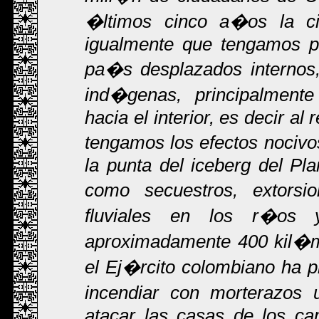
�ltimos cinco a�os la ci
igualmente que tengamos po
pa�s desplazados internos
ind�genas, principalment
hacia el interior, es decir al
tengamos los efectos nocivo
la punta del iceberg del Pla
como secuestros, extorsion
fluviales en los r�os 
aproximadamente 400 kil�m
el Ej�rcito colombiano ha pr
incendiar con morterazos 
atacar las casas de los ca