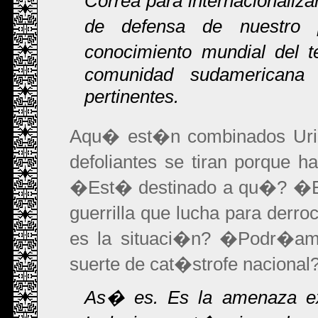
Correa para internacionaliza
de defensa de nuestro 
conocimiento mundial del t
comunidad sudamericana 
pertinentes.
Aqu� est�n combinados Urib
defoliantes se tiran porque
�Est� destinado a qu�? �Es
guerrilla que lucha para der
es la situaci�n? �Podr�am
suerte de cat�strofe nacional
As� es. Es la amenaza ex