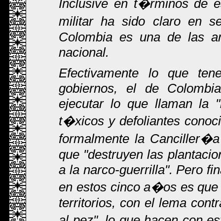
Inclusive en t�rminos de e
militar ha sido claro en 
Colombia es una de las a
nacional.
Efectivamente lo que te
gobiernos, el de Colomb
ejecutar lo que llaman la 
t�xicos y defoliantes conoc
formalmente la Canciller�a
que "destruyen las plantaci
a la narco-guerrilla". Pero f
en estos cinco a�os es que 
territorios, con el lema cont
al pez", lo que hacen con 