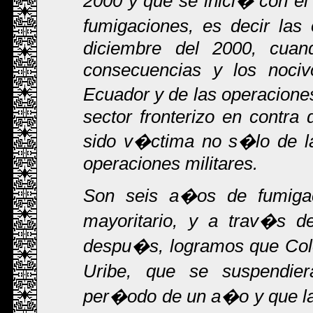
2000 y que se inici� con el
fumigaciones, es decir la
diciembre del 2000, cua
consecuencias y los nociv
Ecuador y de las operaciones
sector fronterizo en contra
sido v�ctima no s�lo de l
operaciones militares.
Son seis a�os de fumigac
mayoritario, y a trav�s de
despu�s, logramos que Colo
Uribe, que se suspendie
per�odo de un a�o y que la