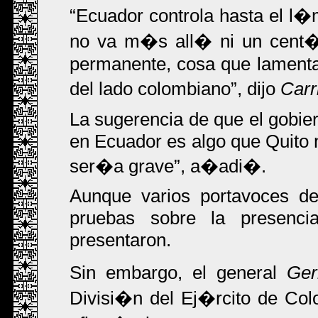
Ecuador controla hasta el l�
no va m�s all� ni un cent�m
permanente, cosa que lament
del lado colombiano
, dijo
Car
La sugerencia de que el gobie
en Ecuador es algo que Quito n
ser�a grave
, a�adi�.
Aunque varios portavoces de
pruebas sobre la presenc
presentaron.
Sin embargo, el general
Ge
Divisi�n del Ej�rcito de Col