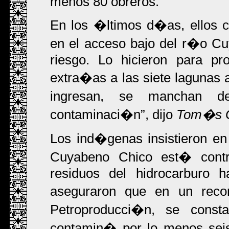
menos 80 obreros.
En los �ltimos d�as, ellos c
en el acceso bajo del r�o Cu
riesgo. Lo hicieron para pr
extra�as a las siete lagunas 
ingresan, se manchan d
contaminaci�n
, dijo
Tom�s G
Los ind�genas insistieron en 
Cuyabeno Chico est� contro
residuos del hidrocarburo h
aseguraron que en un recor
Petroproducci�n, se cons
contamin� por lo menos seis