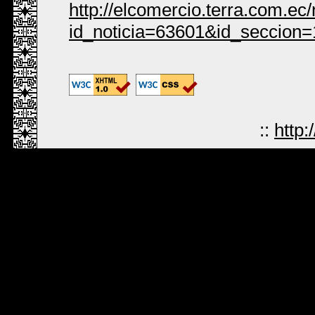
http://elcomercio.terra.com.ec
id_noticia=63601&id_seccion=
::
http: